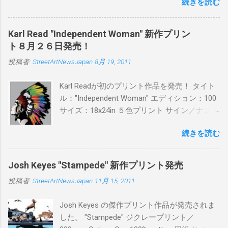
続きを読む
品に落とし込むスタイルは今作でも健在。(
PITSの過去記事はこちらから ) 発売日：6月30
日(木)19時 タイトル：SWEET KISS カラー：
Karl Read "Independent Woman" 新作プリン
BLUE/MINT GREEN/PINK/YELLOW エディショ
ト８月２６日発売！
ン：各色５ サイズ：800mm × 550mm 価格：
投稿者:
StreetArtNewsJapan
8月 19, 2011
¥16,000(¥17,280) 購入は、 こちら から
Karl Readが初のプリント作品を発売！ タイト
ル："Independent Woman" エディション：100
サイズ：18x24in ５色プリント サイン／ナンバ
ー：あり 価格：プリントバージョン$85／ハン
続きを読む
ドフィニッシュバージョン（エディション：
25）$125 購入は８月２６日に こちら から
Josh Keyes "Stampede" 新作プリント発売
投稿者:
StreetArtNewsJapan
11月 15, 2011
Josh Keyes の傑作プリント作品が発売されま
した。 "Stampede" ジクレープリント／