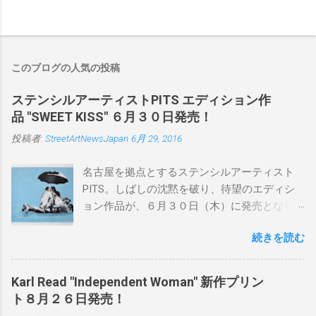
このブログの人気の投稿
ステンシルアーティストPITS エディション作
品 "SWEET KISS" ６月３０日発売！
投稿者:
StreetArtNewsJapan
6月 29, 2016
名古屋を拠点とするステンシルアーティスト
PITS。しばしの沈黙を破り、待望のエディシ
ョン作品が、６月３０日（木）に発売となり
ます。ユーモアとシリアスを巧みに操り、作
続きを読む
品に落とし込むスタイルは今作でも健在。(
PITSの過去記事はこちらから ) 発売日：6月30
日(木)19時 タイトル：SWEET KISS カラー：
Karl Read "Independent Woman" 新作プリン
BLUE/MINT GREEN/PINK/YELLOW エディショ
ト８月２６日発売！
ン：各色５ サイズ：800mm × 550mm 価格：