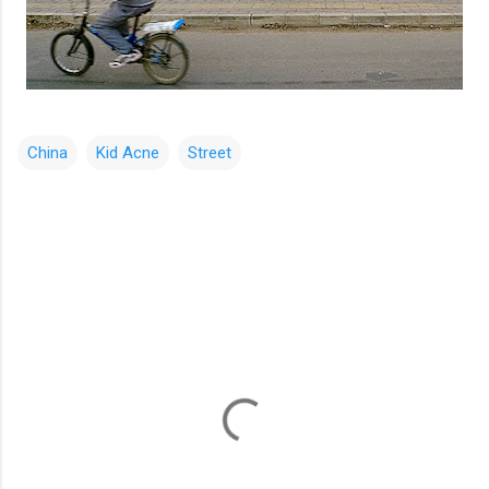
China
Kid Acne
Street
コ
メ
ン
ト