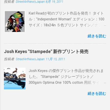
投稿者:
StreetArtNewsJapan
8月 19, 2011
¥16,000(¥17,280) 購入は、 こちら から
Karl Readが初のプリント作品を発売！ タイト
ル："Independent Woman" エディション：100
サイズ：18x24in ５色プリント サイン／ナンバ
ー：あり 価格：プリントバージョン$85／ハン
続きを読む
ドフィニッシュバージョン（エディション：
25）$125 購入は８月２６日に こちら から
Josh Keyes "Stampede" 新作プリント発売
投稿者:
StreetArtNewsJapan
11月 15, 2011
Josh Keyes の傑作プリント作品が発売されま
した。 "Stampede" ジクレープリント／
300gsm Optima One 100% cotton 用紙 サイズ:
48" x 22"インチ サイン＆ナンバー：あり エデ
続きを読む
ィション：350 価格: $350 + 送料 購入は こち
ら から