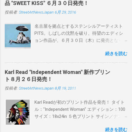
品 "SWEET KISS" ６月３０日発売！
投稿者:
StreetArtNewsJapan
6月 29, 2016
名古屋を拠点とするステンシルアーティスト
PITS。しばしの沈黙を破り、待望のエディシ
ョン作品が、６月３０日（木）に発売となり
ます。ユーモアとシリアスを巧みに操り、作
続きを読む
品に落とし込むスタイルは今作でも健在。(
PITSの過去記事はこちらから ) 発売日：6月30
日(木)19時 タイトル：SWEET KISS カラー：
Karl Read "Independent Woman" 新作プリン
BLUE/MINT GREEN/PINK/YELLOW エディショ
ト８月２６日発売！
ン：各色５ サイズ：800mm × 550mm 価格：
投稿者:
StreetArtNewsJapan
8月 19, 2011
¥16,000(¥17,280) 購入は、 こちら から
Karl Readが初のプリント作品を発売！ タイト
ル："Independent Woman" エディション：100
サイズ：18x24in ５色プリント サイン／ナンバ
ー：あり 価格：プリントバージョン$85／ハン
続きを読む
ドフィニッシュバージョン（エディション：