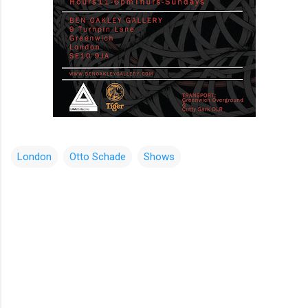
London
Otto Schade
Shows
コ
メ
ン
ト