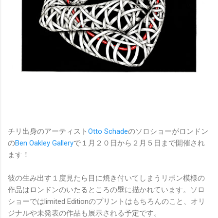
チリ出身のアーティスト
Otto Schade
のソロショーがロンドン
の
Ben Oakley Gallery
で１月２０日から２月５日まで開催され
ます！
彼の生み出す１度見たら目に焼き付いてしまうリボン模様の
作品はロンドンのいたるところの壁に描かれています。ソロ
ショーではlimited Editionのプリントはもちろんのこと、オリ
ジナルや未発表の作品も展示される予定です。