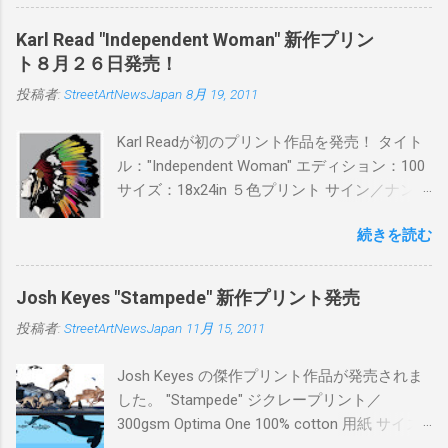
PITSの過去記事はこちらから ) 発売日：6月30
日(木)19時 タイトル：SWEET KISS カラー：
Karl Read "Independent Woman" 新作プリン
BLUE/MINT GREEN/PINK/YELLOW エディショ
ト８月２６日発売！
ン：各色５ サイズ：800mm × 550mm 価格：
投稿者:
StreetArtNewsJapan
8月 19, 2011
¥16,000(¥17,280) 購入は、 こちら から
Karl Readが初のプリント作品を発売！ タイト
ル："Independent Woman" エディション：100
サイズ：18x24in ５色プリント サイン／ナンバ
ー：あり 価格：プリントバージョン$85／ハン
続きを読む
ドフィニッシュバージョン（エディション：
25）$125 購入は８月２６日に こちら から
Josh Keyes "Stampede" 新作プリント発売
投稿者:
StreetArtNewsJapan
11月 15, 2011
Josh Keyes の傑作プリント作品が発売されま
した。 "Stampede" ジクレープリント／
300gsm Optima One 100% cotton 用紙 サイズ:
48" x 22"インチ サイン＆ナンバー：あり エデ