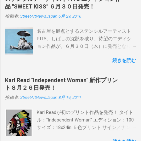
品 "SWEET KISS" ６月３０日発売！
投稿者:
StreetArtNewsJapan
6月 29, 2016
名古屋を拠点とするステンシルアーティスト
PITS。しばしの沈黙を破り、待望のエディシ
ョン作品が、６月３０日（木）に発売となり
ます。ユーモアとシリアスを巧みに操り、作
続きを読む
品に落とし込むスタイルは今作でも健在。(
PITSの過去記事はこちらから ) 発売日：6月30
日(木)19時 タイトル：SWEET KISS カラー：
Karl Read "Independent Woman" 新作プリン
BLUE/MINT GREEN/PINK/YELLOW エディショ
ト８月２６日発売！
ン：各色５ サイズ：800mm × 550mm 価格：
投稿者:
StreetArtNewsJapan
8月 19, 2011
¥16,000(¥17,280) 購入は、 こちら から
Karl Readが初のプリント作品を発売！ タイト
ル："Independent Woman" エディション：100
サイズ：18x24in ５色プリント サイン／ナンバ
ー：あり 価格：プリントバージョン$85／ハン