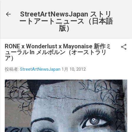
スキップしてメイン コンテンツに移動
StreetArtNewsJapan ストリ
ートアートニュース（日本語
版）
RONE x Wonderlust x Mayonaise 新作ミ
ューラル In メルボルン（オーストラリ
ア）
投稿者:
StreetArtNewsJapan
1月 10, 2012