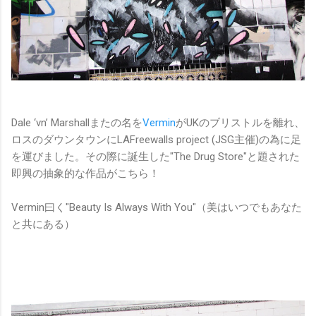
Dale ‘vn’ Marshallまたの名を
Vermin
がUKのブリストルを離れ、
ロスのダウンタウンにLAFreewalls project (JSG主催)の為に足
を運びました。その際に誕生した"The Drug Store"と題された
即興の抽象的な作品がこちら！
Vermin曰く"Beauty Is Always With You"（美はいつでもあなた
と共にある）