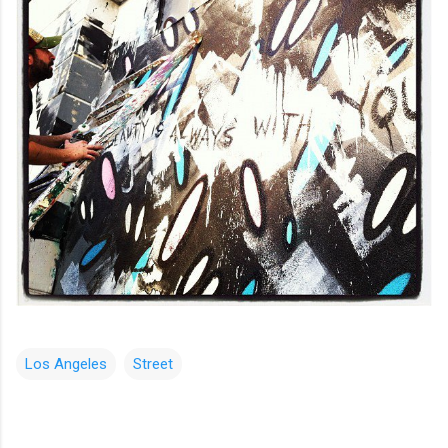
Los Angeles
Street
コ
メ