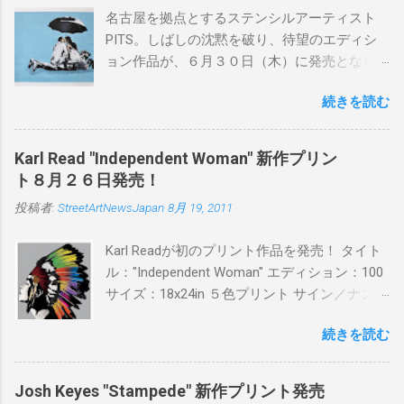
名古屋を拠点とするステンシルアーティスト
PITS。しばしの沈黙を破り、待望のエディシ
ョン作品が、６月３０日（木）に発売となり
ます。ユーモアとシリアスを巧みに操り、作
続きを読む
品に落とし込むスタイルは今作でも健在。(
PITSの過去記事はこちらから ) 発売日：6月30
日(木)19時 タイトル：SWEET KISS カラー：
Karl Read "Independent Woman" 新作プリン
BLUE/MINT GREEN/PINK/YELLOW エディショ
ト８月２６日発売！
ン：各色５ サイズ：800mm × 550mm 価格：
投稿者:
StreetArtNewsJapan
8月 19, 2011
¥16,000(¥17,280) 購入は、 こちら から
Karl Readが初のプリント作品を発売！ タイト
ル："Independent Woman" エディション：100
サイズ：18x24in ５色プリント サイン／ナンバ
ー：あり 価格：プリントバージョン$85／ハン
続きを読む
ドフィニッシュバージョン（エディション：
25）$125 購入は８月２６日に こちら から
Josh Keyes "Stampede" 新作プリント発売