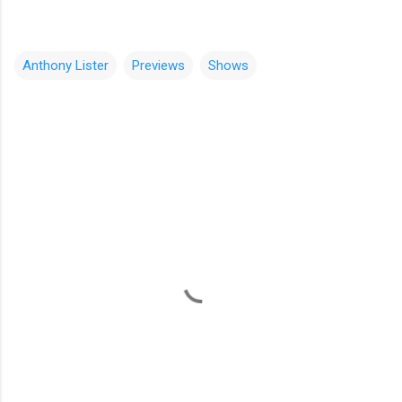
Anthony Lister
Previews
Shows
コ
メ
ン
ト