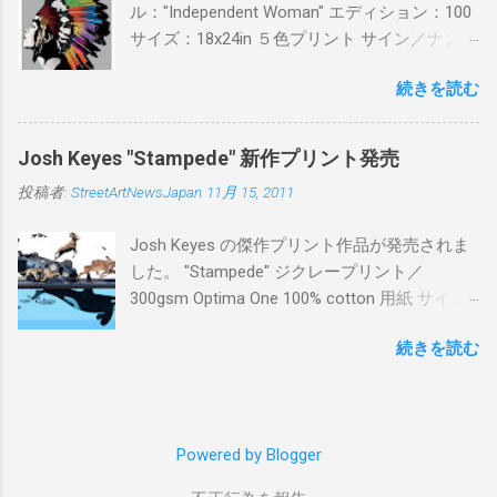
ル："Independent Woman" エディション：100
サイズ：18x24in ５色プリント サイン／ナンバ
ー：あり 価格：プリントバージョン$85／ハン
続きを読む
ドフィニッシュバージョン（エディション：
25）$125 購入は８月２６日に こちら から
Josh Keyes "Stampede" 新作プリント発売
投稿者:
StreetArtNewsJapan
11月 15, 2011
Josh Keyes の傑作プリント作品が発売されま
した。 "Stampede" ジクレープリント／
300gsm Optima One 100% cotton 用紙 サイズ:
48" x 22"インチ サイン＆ナンバー：あり エデ
続きを読む
ィション：350 価格: $350 + 送料 購入は こち
ら から
Powered by Blogger