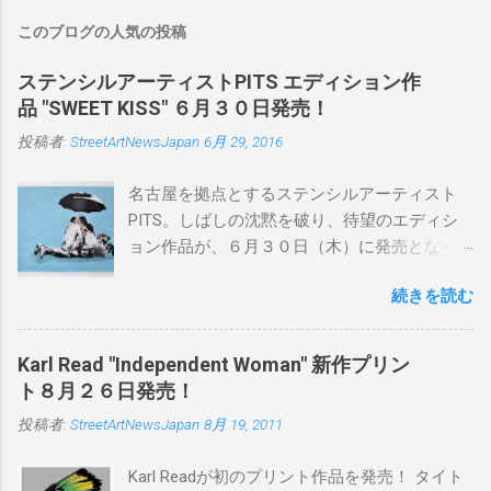
このブログの人気の投稿
ステンシルアーティストPITS エディション作
品 "SWEET KISS" ６月３０日発売！
投稿者:
StreetArtNewsJapan
6月 29, 2016
名古屋を拠点とするステンシルアーティスト
PITS。しばしの沈黙を破り、待望のエディシ
ョン作品が、６月３０日（木）に発売となり
ます。ユーモアとシリアスを巧みに操り、作
続きを読む
品に落とし込むスタイルは今作でも健在。(
PITSの過去記事はこちらから ) 発売日：6月30
日(木)19時 タイトル：SWEET KISS カラー：
Karl Read "Independent Woman" 新作プリン
BLUE/MINT GREEN/PINK/YELLOW エディショ
ト８月２６日発売！
ン：各色５ サイズ：800mm × 550mm 価格：
投稿者:
StreetArtNewsJapan
8月 19, 2011
¥16,000(¥17,280) 購入は、 こちら から
Karl Readが初のプリント作品を発売！ タイト