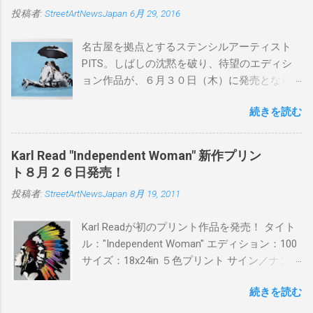
投稿者:
StreetArtNewsJapan
6月 29, 2016
名古屋を拠点とするステンシルアーティスト
PITS。しばしの沈黙を破り、待望のエディシ
ョン作品が、６月３０日（木）に発売となり
ます。ユーモアとシリアスを巧みに操り、作
続きを読む
品に落とし込むスタイルは今作でも健在。(
PITSの過去記事はこちらから ) 発売日：6月30
日(木)19時 タイトル：SWEET KISS カラー：
Karl Read "Independent Woman" 新作プリン
BLUE/MINT GREEN/PINK/YELLOW エディショ
ト８月２６日発売！
ン：各色５ サイズ：800mm × 550mm 価格：
投稿者:
StreetArtNewsJapan
8月 19, 2011
¥16,000(¥17,280) 購入は、 こちら から
Karl Readが初のプリント作品を発売！ タイト
ル："Independent Woman" エディション：100
サイズ：18x24in ５色プリント サイン／ナンバ
ー：あり 価格：プリントバージョン$85／ハン
続きを読む
ドフィニッシュバージョン（エディション：
25）$125 購入は８月２６日に こちら から