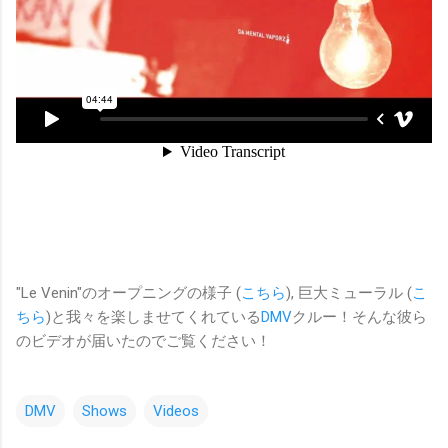
"Le Venin"のオープニングの様子 (
こちら
), 巨大ミューラル (
こ
ちら
)と我々を楽しませてくれている
DMV
クルー！そんな彼ら
のビデオが届いたのでご覧ください！
DMV
Shows
Videos