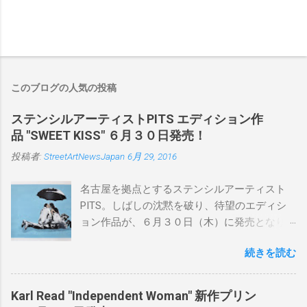
このブログの人気の投稿
ステンシルアーティストPITS エディション作
品 "SWEET KISS" ６月３０日発売！
投稿者:
StreetArtNewsJapan
6月 29, 2016
名古屋を拠点とするステンシルアーティスト
PITS。しばしの沈黙を破り、待望のエディシ
ョン作品が、６月３０日（木）に発売となり
ます。ユーモアとシリアスを巧みに操り、作
続きを読む
品に落とし込むスタイルは今作でも健在。(
PITSの過去記事はこちらから ) 発売日：6月30
日(木)19時 タイトル：SWEET KISS カラー：
Karl Read "Independent Woman" 新作プリン
BLUE/MINT GREEN/PINK/YELLOW エディショ