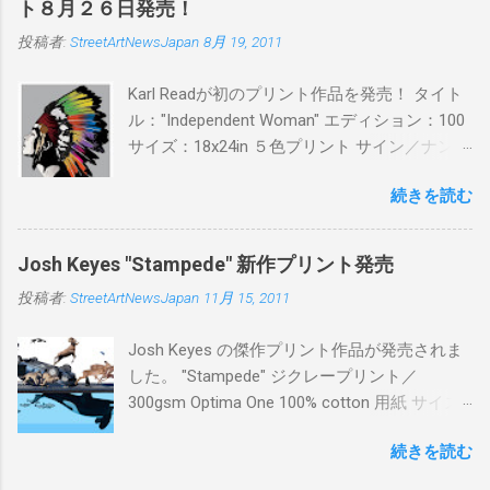
ト８月２６日発売！
ン：各色５ サイズ：800mm × 550mm 価格：
投稿者:
StreetArtNewsJapan
8月 19, 2011
¥16,000(¥17,280) 購入は、 こちら から
Karl Readが初のプリント作品を発売！ タイト
ル："Independent Woman" エディション：100
サイズ：18x24in ５色プリント サイン／ナンバ
ー：あり 価格：プリントバージョン$85／ハン
続きを読む
ドフィニッシュバージョン（エディション：
25）$125 購入は８月２６日に こちら から
Josh Keyes "Stampede" 新作プリント発売
投稿者:
StreetArtNewsJapan
11月 15, 2011
Josh Keyes の傑作プリント作品が発売されま
した。 "Stampede" ジクレープリント／
300gsm Optima One 100% cotton 用紙 サイズ:
48" x 22"インチ サイン＆ナンバー：あり エデ
続きを読む
ィション：350 価格: $350 + 送料 購入は こち
ら から