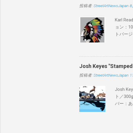
投稿者:
StreetArtNewsJapan
8
Karl 
ョン：1
トバージ
入は８月
Josh Keyes "Sta
投稿者:
StreetArtNewsJapan
1
Josh 
ト／300g
バー：あり