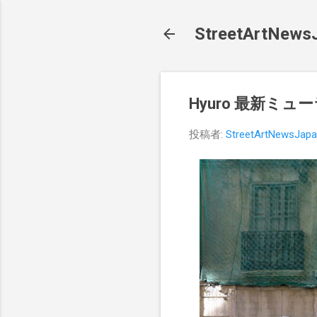
StreetArt
Hyuro 最新ミ
投稿者:
StreetArtNewsJap