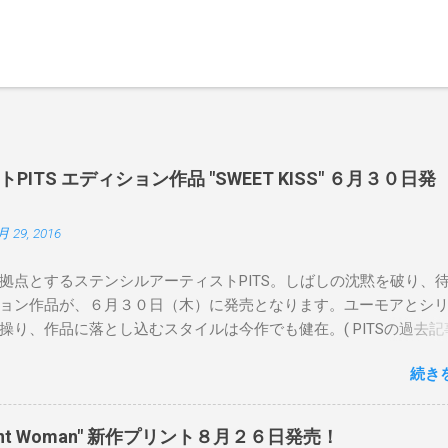
ITS エディション作品 "SWEET KISS" ６月３０日発
月 29, 2016
拠点とするステンシルアーティストPITS。しばしの沈黙を破り、
ョン作品が、６月３０日（木）に発売となります。ユーモアとシ
操り、作品に落とし込むスタイルは今作でも健在。( PITSの過去記
 ) 発売日：6月30日(木)19時 タイトル：SWEET KISS カラー：
続き
MINT GREEN/PINK/YELLOW エディション：各色５ サイズ：800mm 
価格：¥16,000(¥17,280) 購入は、 こちら から
pendent Woman" 新作プリント８月２６日発売！