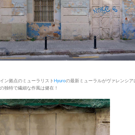
イン拠点のミューラリスト
Hyuro
の最新ミューラルがヴァレンシア
の独特で繊細な作風は健在！