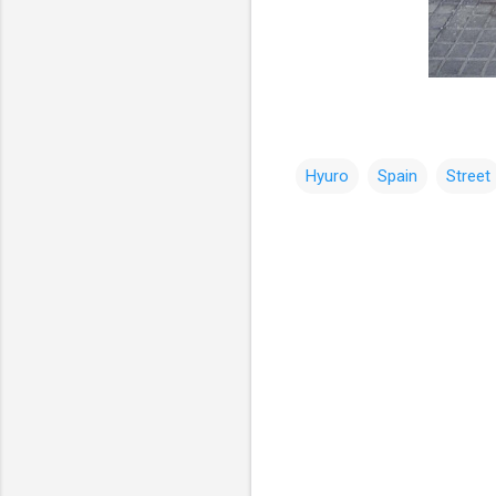
Hyuro
Spain
Street
コ
メ
ン
ト