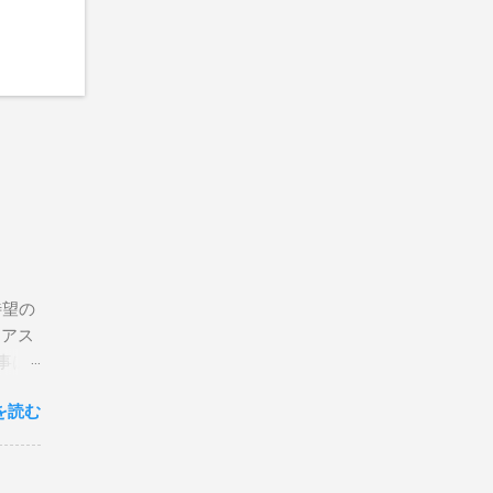
待望の
リアス
事は
を読む
×