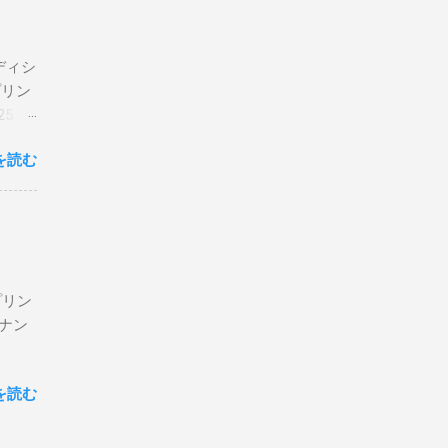
エディシ
プリン
5 購
を読む
プリン
ン＆ナン
を読む