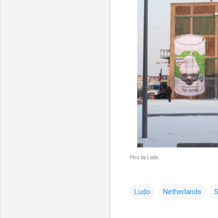
Pics by Ludo
Ludo
Netherlands
S
コ