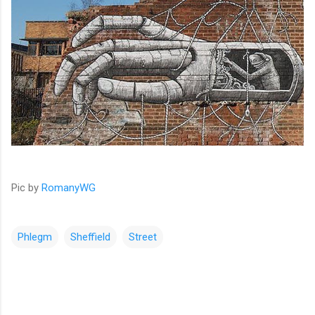
Pic by
RomanyWG
Phlegm
Sheffield
Street
コ
メ
ン