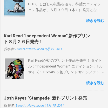
PITS。しばしの沈黙を破り、待望のエディシ
ョン作品が、６月３０日（木）に発売となり
ます。ユーモアとシリアスを巧みに操り、作
続きを読む
品に落とし込むスタイルは今作でも健在。(
PITSの過去記事はこちらから ) 発売日：6月30
日(木)19時 タイトル：SWEET KISS カラー：
Karl Read "Independent Woman" 新作プリン
BLUE/MINT GREEN/PINK/YELLOW エディショ
ト８月２６日発売！
ン：各色５ サイズ：800mm × 550mm 価格：
投稿者:
StreetArtNewsJapan
8月 19, 2011
¥16,000(¥17,280) 購入は、 こちら から
Karl Readが初のプリント作品を発売！ タイト
ル："Independent Woman" エディション：100
サイズ：18x24in ５色プリント サイン／ナンバ
ー：あり 価格：プリントバージョン$85／ハン
続きを読む
ドフィニッシュバージョン（エディション：
25）$125 購入は８月２６日に こちら から
Josh Keyes "Stampede" 新作プリント発売
投稿者:
StreetArtNewsJapan
11月 15, 2011