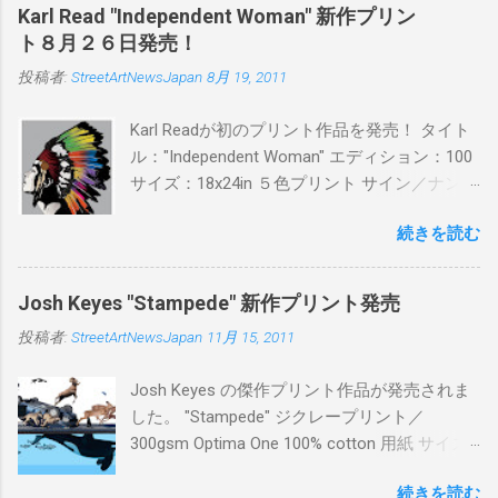
日(木)19時 タイトル：SWEET KISS カラー：
Karl Read "Independent Woman" 新作プリン
BLUE/MINT GREEN/PINK/YELLOW エディショ
ト８月２６日発売！
ン：各色５ サイズ：800mm × 550mm 価格：
投稿者:
StreetArtNewsJapan
8月 19, 2011
¥16,000(¥17,280) 購入は、 こちら から
Karl Readが初のプリント作品を発売！ タイト
ル："Independent Woman" エディション：100
サイズ：18x24in ５色プリント サイン／ナンバ
ー：あり 価格：プリントバージョン$85／ハン
続きを読む
ドフィニッシュバージョン（エディション：
25）$125 購入は８月２６日に こちら から
Josh Keyes "Stampede" 新作プリント発売
投稿者:
StreetArtNewsJapan
11月 15, 2011
Josh Keyes の傑作プリント作品が発売されま
した。 "Stampede" ジクレープリント／
300gsm Optima One 100% cotton 用紙 サイズ:
48" x 22"インチ サイン＆ナンバー：あり エデ
続きを読む
ィション：350 価格: $350 + 送料 購入は こち