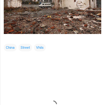
China
Street
Vhils
コ
メ
ン
ト