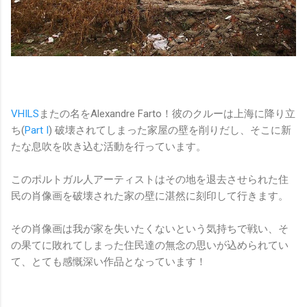
VHILS
またの名をAlexandre Farto！彼のクルーは上海に降り立
ち(
Part I
) 破壊されてしまった家屋の壁を削りだし、そこに新
たな息吹を吹き込む活動を行っています。
このポルトガル人アーティストはその地を退去させられた住
民の肖像画を破壊された家の壁に湛然に刻印して行きます。
その肖像画は我が家を失いたくないという気持ちで戦い、そ
の果てに敗れてしまった住民達の無念の思いが込められてい
て、とても感慨深い作品となっています！