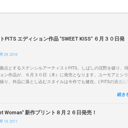
ITS エディション作品 "SWEET KISS" ６月３０日発
月 29, 2016
拠点とするステンシルアーティストPITS。しばしの沈黙を破り、
ョン作品が、６月３０日（木）に発売となります。ユーモアとシ
操り、作品に落とし込むスタイルは今作でも健在。( PITSの過去記
 ) 発売日：6月30日(木)19時 タイトル：SWEET KISS カラー：
続き
MINT GREEN/PINK/YELLOW エディション：各色５ サイズ：800mm 
価格：¥16,000(¥17,280) 購入は、 こちら から
pendent Woman" 新作プリント８月２６日発売！
月 19, 2011