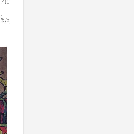
ンドに
す。
いるた