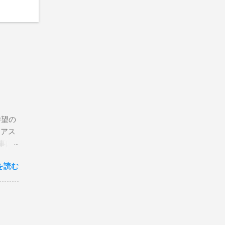
待望の
リアス
事は
を読む
×