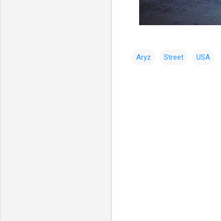
Aryz
Street
USA
コ
メ
ン
ト