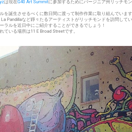
yz
は現在
G40 Art Summit
に参加するためにバージニア州リッチモ
ーラルを誕生させるべくに数日間に渡って制作作業に取り組んでいま
z、La Pandillaなど錚々たるアーティストがリッチモンドを訪問して
ーラルを近日中にご紹介することができるでしょう！
いる場所は11 E Broad Streetです。