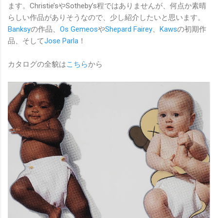
ます。Christie’sやSotheby’s程ではありませんが、何点か素晴
らしい作品がありそうなので、少し紹介したいと思います。
Banksy
の作品、
Os Gemeos
や
Shepard Fairey
、
Kaws
の初期作
品、そして
Jose Parla
！
カタログの全貌は
こちら
から