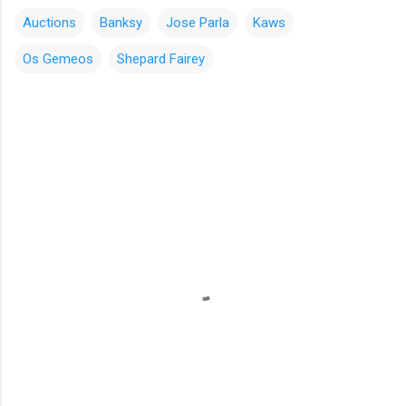
Auctions
Banksy
Jose Parla
Kaws
Os Gemeos
Shepard Fairey
コ
メ
ン
ト