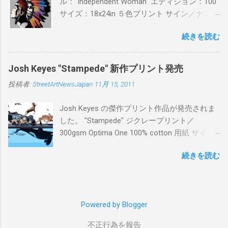
ル："Independent Woman" エディション：100
サイズ：18x24in ５色プリント サイン／ナンバ
ー：あり 価格：プリントバージョン$85／ハン
続きを読む
ドフィニッシュバージョン（エディション：
25）$125 購入は８月２６日に こちら から
Josh Keyes "Stampede" 新作プリント発売
投稿者:
StreetArtNewsJapan
11月 15, 2011
Josh Keyes の傑作プリント作品が発売されま
した。 "Stampede" ジクレープリント／
300gsm Optima One 100% cotton 用紙 サイズ:
48" x 22"インチ サイン＆ナンバー：あり エデ
続きを読む
ィション：350 価格: $350 + 送料 購入は こち
ら から
Powered by Blogger
不正行為を報告