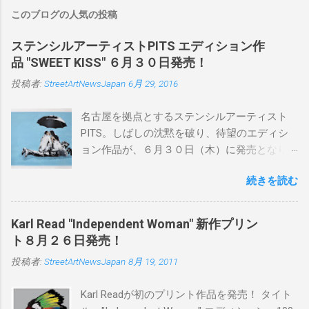
このブログの人気の投稿
ステンシルアーティストPITS エディション作
品 "SWEET KISS" ６月３０日発売！
投稿者:
StreetArtNewsJapan
6月 29, 2016
名古屋を拠点とするステンシルアーティスト
PITS。しばしの沈黙を破り、待望のエディシ
ョン作品が、６月３０日（木）に発売となり
ます。ユーモアとシリアスを巧みに操り、作
続きを読む
品に落とし込むスタイルは今作でも健在。(
PITSの過去記事はこちらから ) 発売日：6月30
日(木)19時 タイトル：SWEET KISS カラー：
Karl Read "Independent Woman" 新作プリン
BLUE/MINT GREEN/PINK/YELLOW エディショ
ト８月２６日発売！
ン：各色５ サイズ：800mm × 550mm 価格：
投稿者:
StreetArtNewsJapan
8月 19, 2011
¥16,000(¥17,280) 購入は、 こちら から
Karl Readが初のプリント作品を発売！ タイト