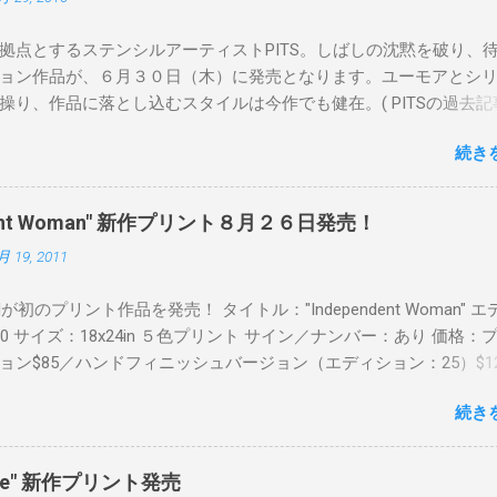
拠点とするステンシルアーティストPITS。しばしの沈黙を破り、
ョン作品が、６月３０日（木）に発売となります。ユーモアとシ
操り、作品に落とし込むスタイルは今作でも健在。( PITSの過去記
 ) 発売日：6月30日(木)19時 タイトル：SWEET KISS カラー：
続き
MINT GREEN/PINK/YELLOW エディション：各色５ サイズ：800mm 
価格：¥16,000(¥17,280) 購入は、 こちら から
pendent Woman" 新作プリント８月２６日発売！
月 19, 2011
Readが初のプリント作品を発売！ タイトル："Independent Woman" 
00 サイズ：18x24in ５色プリント サイン／ナンバー：あり 価格：
ョン$85／ハンドフィニッシュバージョン（エディション：25）$12
２６日に こちら から
続き
mpede" 新作プリント発売