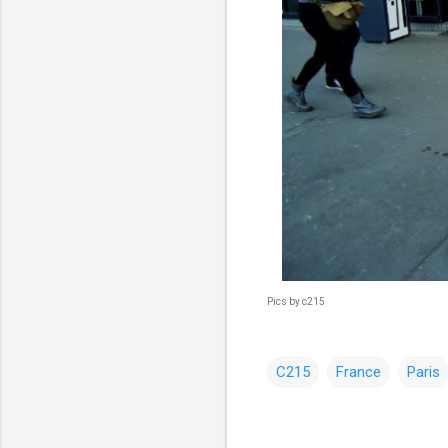
Pics by c215
C215
France
Paris
コ