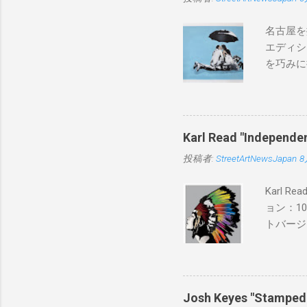
名古屋を
エディシ
を巧みに
こちらから
BLUE/
550mm 
Karl Read "Inde
投稿者:
StreetArtNewsJapan
8
Karl 
ョン：1
トバージ
入は８月
Josh Keyes "Sta