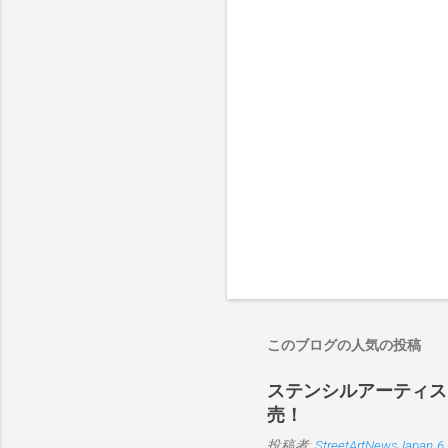
このブログの人気の投稿
ステンシルアーティストP
売！
投稿者:
StreetArtNewsJapan
6