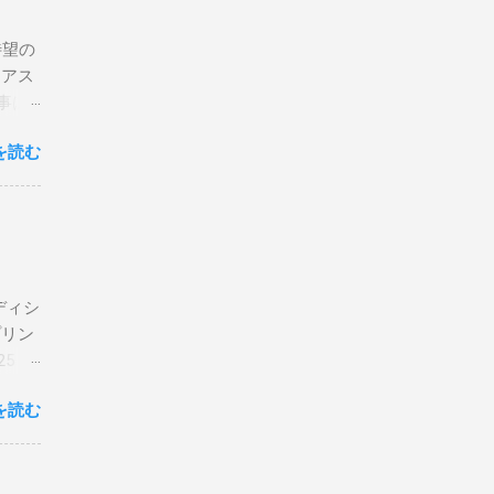
待望の
リアス
事は
を読む
×
エディシ
プリン
5 購
を読む