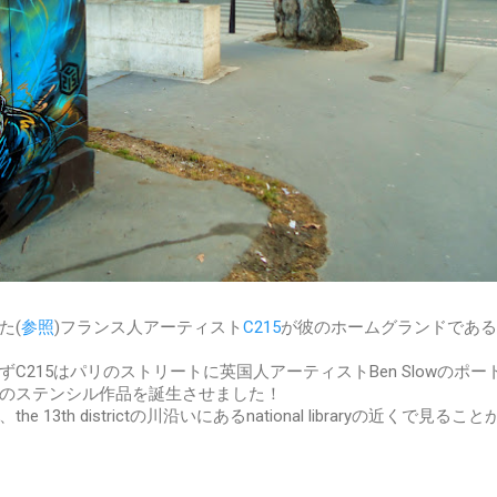
た(
参照
)フランス人アーティスト
C215
が彼のホームグランドである
C215はパリのストリートに英国人アーティストBen Slowのポー
のステンシル作品を誕生させました！
13th districtの川沿いにあるnational libraryの近くで見るこ