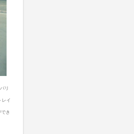
パリ
トレイ
とができ