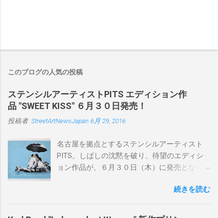
このブログの人気の投稿
ステンシルアーティストPITS エディション作
品 "SWEET KISS" ６月３０日発売！
投稿者:
StreetArtNewsJapan
6月 29, 2016
名古屋を拠点とするステンシルアーティスト
PITS。しばしの沈黙を破り、待望のエディシ
ョン作品が、６月３０日（木）に発売となり
ます。ユーモアとシリアスを巧みに操り、作
続きを読む
品に落とし込むスタイルは今作でも健在。(
PITSの過去記事はこちらから ) 発売日：6月30
日(木)19時 タイトル：SWEET KISS カラー：