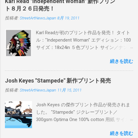
Karl Read "Independent Woman" 新作プリン
BLUE/MINT GREEN/PINK/YELLOW エディショ
ト８月２６日発売！
ン：各色５ サイズ：800mm × 550mm 価格：
投稿者:
StreetArtNewsJapan
8月 19, 2011
¥16,000(¥17,280) 購入は、 こちら から
Karl Readが初のプリント作品を発売！ タイト
ル："Independent Woman" エディション：100
サイズ：18x24in ５色プリント サイン／ナンバ
ー：あり 価格：プリントバージョン$85／ハン
続きを読む
ドフィニッシュバージョン（エディション：
25）$125 購入は８月２６日に こちら から
Josh Keyes "Stampede" 新作プリント発売
投稿者:
StreetArtNewsJapan
11月 15, 2011
Josh Keyes の傑作プリント作品が発売されま
した。 "Stampede" ジクレープリント／
300gsm Optima One 100% cotton 用紙 サイズ:
48" x 22"インチ サイン＆ナンバー：あり エデ
続きを読む
ィション：350 価格: $350 + 送料 購入は こち