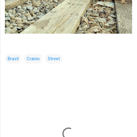
Brazil
Cranio
Street
コ
メ
ン
ト