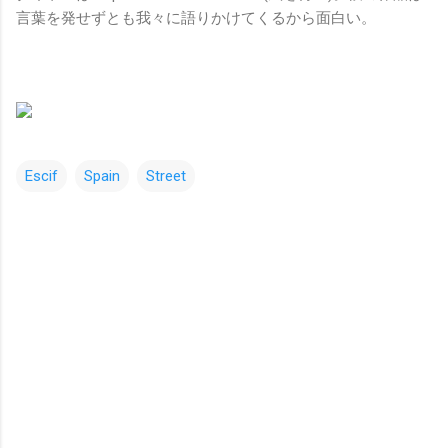
言葉を発せずとも我々に語りかけてくるから面白い。
Escif
Spain
Street
コ
メ
ン
ト