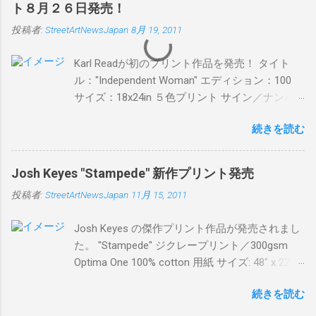
ト８月２６日発売！
イズ：800mm × 550mm 価格：
投稿者:
StreetArtNewsJapan
8月 19, 2011
¥16,000(¥17,280) 購入は、 こちら から
Karl Readが初のプリント作品を発売！ タイト
ル："Independent Woman" エディション：100
サイズ：18x24in ５色プリント サイン／ナンバ
ー：あり 価格：プリントバージョン$85／ハン
続きを読む
ドフィニッシュバージョン（エディション：
25）$125 購入は８月２６日に こちら から
Josh Keyes "Stampede" 新作プリント発売
投稿者:
StreetArtNewsJapan
11月 15, 2011
Josh Keyes の傑作プリント作品が発売されまし
た。 "Stampede" ジクレープリント／300gsm
Optima One 100% cotton 用紙 サイズ: 48" x 22"イ
ンチ サイン＆ナンバー：あり エディション：
続きを読む
350 価格: $350 + 送料 購入は こちら から