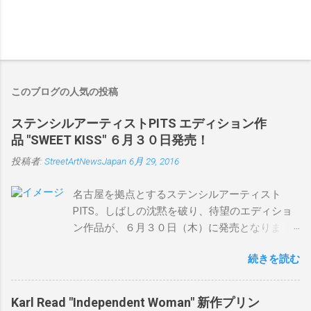
このブログの人気の投稿
ステンシルアーティストPITS エディション作
品 "SWEET KISS" ６月３０日発売！
投稿者:
StreetArtNewsJapan
6月 29, 2016
名古屋を拠点とするステンシルアーティスト
PITS。しばしの沈黙を破り、待望のエディショ
ン作品が、６月３０日（木）に発売となりま
す。ユーモアとシリアスを巧みに操り、作品に
続きを読む
落とし込むスタイルは今作でも健在。( PITSの過
去記事はこちらから ) 発売日：6月30日(木)19時
タイトル：SWEET KISS カラー：BLUE/MINT
Karl Read "Independent Woman" 新作プリン
GREEN/PINK/YELLOW エディション：各色５ サ