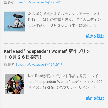
投稿者:
StreetArtNewsJapan
6月 29, 2016
名古屋を拠点とするステンシルアーティスト
PITS。しばしの沈黙を破り、待望のエディシ
ョン作品が、６月３０日（木）に発売となり
ます。ユーモアとシリアスを巧みに操り、作
続きを読む
品に落とし込むスタイルは今作でも健在。(
PITSの過去記事はこちらから ) 発売日：6月30
日(木)19時 タイトル：SWEET KISS カラー：
Karl Read "Independent Woman" 新作プリン
BLUE/MINT GREEN/PINK/YELLOW エディショ
ト８月２６日発売！
ン：各色５ サイズ：800mm × 550mm 価格：
投稿者:
StreetArtNewsJapan
8月 19, 2011
¥16,000(¥17,280) 購入は、 こちら から
Karl Readが初のプリント作品を発売！ タイト
ル："Independent Woman" エディション：100
サイズ：18x24in ５色プリント サイン／ナンバ
ー：あり 価格：プリントバージョン$85／ハン
続きを読む
ドフィニッシュバージョン（エディション：
25）$125 購入は８月２６日に こちら から