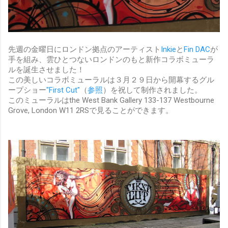
先週の金曜日にロンドン拠点のアーティスト
Inkie
と
Fin DAC
が
手を組み、雲ひとつないロンドンのもと新作コラボミューラ
ルを誕生させました！
この美しいコラボミューラルは３月２９日から開幕するグル
ープショー
"First Cut"
（
参照
）を祝して制作されました。
このミューラルはthe West Bank Gallery 133-137 Westbourne
Grove, London W11 2RSで見ることができます。