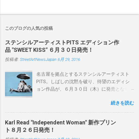
このブログの人気の投稿
ステンシルアーティストPITS エディション作
品 "SWEET KISS" ６月３０日発売！
投稿者:
StreetArtNewsJapan
6月 29, 2016
名古屋を拠点とするステンシルアーティスト
PITS。しばしの沈黙を破り、待望のエディシ
ョン作品が、６月３０日（木）に発売となり
ます。ユーモアとシリアスを巧みに操り、作
続きを読む
品に落とし込むスタイルは今作でも健在。(
PITSの過去記事はこちらから ) 発売日：6月30
日(木)19時 タイトル：SWEET KISS カラー：
Karl Read "Independent Woman" 新作プリン
BLUE/MINT GREEN/PINK/YELLOW エディショ
ト８月２６日発売！
ン：各色５ サイズ：800mm × 550mm 価格：