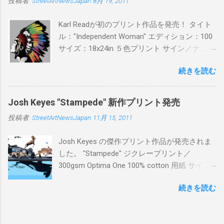
投稿者:
StreetArtNewsJapan
8月 19, 2011
¥16,000(¥17,280) 購入は、 こちら から
Karl Readが初のプリント作品を発売！ タイト
ル："Independent Woman" エディション：100
サイズ：18x24in ５色プリント サイン／ナンバ
ー：あり 価格：プリントバージョン$85／ハン
続きを読む
ドフィニッシュバージョン（エディション：
25）$125 購入は８月２６日に こちら から
Josh Keyes "Stampede" 新作プリント発売
投稿者:
StreetArtNewsJapan
11月 15, 2011
Josh Keyes の傑作プリント作品が発売されま
した。 "Stampede" ジクレープリント／
300gsm Optima One 100% cotton 用紙 サイズ:
48" x 22"インチ サイン＆ナンバー：あり エデ
続きを読む
ィション：350 価格: $350 + 送料 購入は こち
ら から