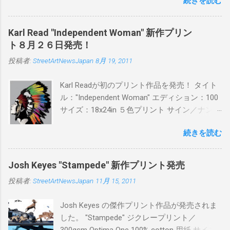
続きを読む
品に落とし込むスタイルは今作でも健在。(
PITSの過去記事はこちらから ) 発売日：6月30
日(木)19時 タイトル：SWEET KISS カラー：
Karl Read "Independent Woman" 新作プリン
BLUE/MINT GREEN/PINK/YELLOW エディショ
ト８月２６日発売！
ン：各色５ サイズ：800mm × 550mm 価格：
投稿者:
StreetArtNewsJapan
8月 19, 2011
¥16,000(¥17,280) 購入は、 こちら から
Karl Readが初のプリント作品を発売！ タイト
ル："Independent Woman" エディション：100
サイズ：18x24in ５色プリント サイン／ナンバ
ー：あり 価格：プリントバージョン$85／ハン
続きを読む
ドフィニッシュバージョン（エディション：
25）$125 購入は８月２６日に こちら から
Josh Keyes "Stampede" 新作プリント発売
投稿者:
StreetArtNewsJapan
11月 15, 2011
Josh Keyes の傑作プリント作品が発売されま
した。 "Stampede" ジクレープリント／