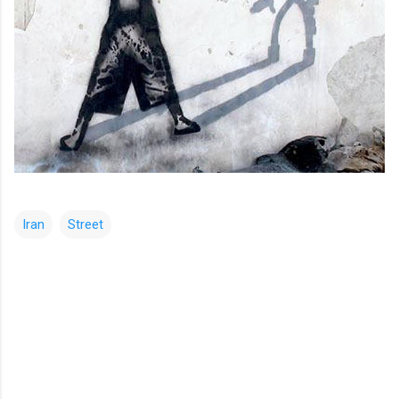
Iran
Street
コ
メ
ン
ト