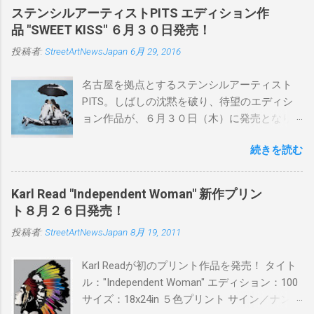
ステンシルアーティストPITS エディション作
品 "SWEET KISS" ６月３０日発売！
投稿者:
StreetArtNewsJapan
6月 29, 2016
名古屋を拠点とするステンシルアーティスト
PITS。しばしの沈黙を破り、待望のエディシ
ョン作品が、６月３０日（木）に発売となり
ます。ユーモアとシリアスを巧みに操り、作
続きを読む
品に落とし込むスタイルは今作でも健在。(
PITSの過去記事はこちらから ) 発売日：6月30
日(木)19時 タイトル：SWEET KISS カラー：
Karl Read "Independent Woman" 新作プリン
BLUE/MINT GREEN/PINK/YELLOW エディショ
ト８月２６日発売！
ン：各色５ サイズ：800mm × 550mm 価格：
投稿者:
StreetArtNewsJapan
8月 19, 2011
¥16,000(¥17,280) 購入は、 こちら から
Karl Readが初のプリント作品を発売！ タイト
ル："Independent Woman" エディション：100
サイズ：18x24in ５色プリント サイン／ナンバ