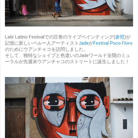
Latir Latino Festivalでの圧巻のライブペインティング(
参照
)が
記憶に新しいペルー人アーティスト
Jade
が
Festival Poco Floro
のためにウアンチャコを訪問しました。
そして、独特なシェイプと色遣いのJadeワールド全開のミュ
ーラルが先週末ウアンチャコのストリートに誕生しました！