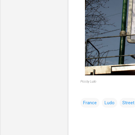
Pics by Ludo
France
Ludo
Street
コ
メ