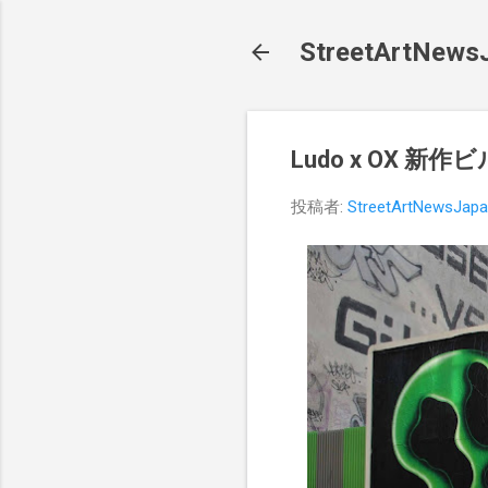
StreetArt
Ludo x OX 新作
投稿者:
StreetArtNewsJap