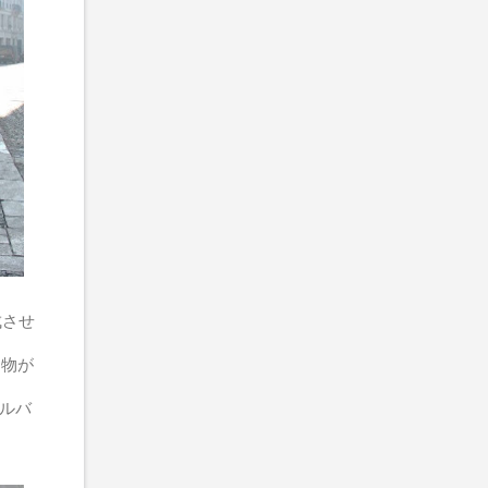
成させ
動物が
アルバ