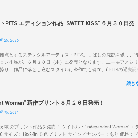
ITS エディション作品 "SWEET KISS" ６月３０日発
月 29, 2016
拠点とするステンシルアーティストPITS。しばしの沈黙を破り、
ョン作品が、６月３０日（木）に発売となります。ユーモアとシ
操り、作品に落とし込むスタイルは今作でも健在。( PITSの過去記
 ) 発売日：6月30日(木)19時 タイトル：SWEET KISS カラー：
続き
MINT GREEN/PINK/YELLOW エディション：各色５ サイズ：800mm 
価格：¥16,000(¥17,280) 購入は、 こちら から
pendent Woman" 新作プリント８月２６日発売！
月 19, 2011
Readが初のプリント作品を発売！ タイトル："Independent Woman" 
00 サイズ：18x24in ５色プリント サイン／ナンバー：あり 価格：