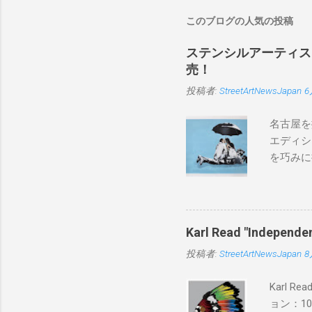
このブログの人気の投稿
ステンシルアーティストP
売！
投稿者:
StreetArtNewsJapan
6
名古屋を
エディシ
を巧みに
こちらから
BLUE/
550mm 
Karl Read "Inde
投稿者:
StreetArtNewsJapan
8
Karl 
ョン：1