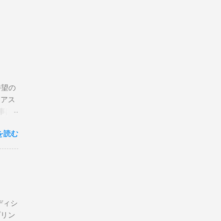
待望の
リアス
事は
を読む
×
エディシ
プリン