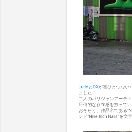
Ludo
と
OX
が雲ひとつないパリ
ました！
二人のパリジャンアーティ
圧倒的な存在感を放ってい
おそらく、作品名である"Nine
ンド"Nine Inch Nai