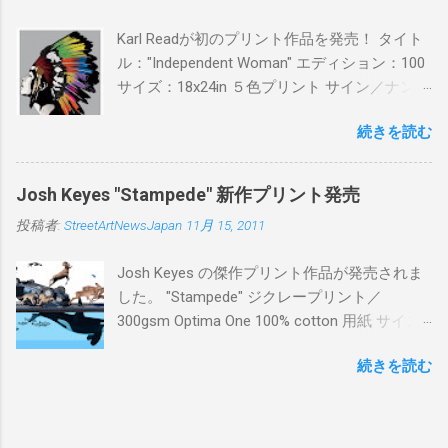
Karl Readが初のプリント作品を発売！ タイト
ル："Independent Woman" エディション：100
サイズ：18x24in ５色プリント サイン／ナンバ
ー：あり 価格：プリントバージョン$85／ハン
続きを読む
ドフィニッシュバージョン（エディション：
25）$125 購入は８月２６日に こちら から
Josh Keyes "Stampede" 新作プリント発売
投稿者:
StreetArtNewsJapan
11月 15, 2011
Josh Keyes の傑作プリント作品が発売されま
した。 "Stampede" ジクレープリント／
300gsm Optima One 100% cotton 用紙 サイズ:
48" x 22"インチ サイン＆ナンバー：あり エデ
続きを読む
ィション：350 価格: $350 + 送料 購入は こち
ら から