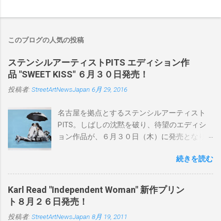
このブログの人気の投稿
ステンシルアーティストPITS エディション作
品 "SWEET KISS" ６月３０日発売！
投稿者:
StreetArtNewsJapan
6月 29, 2016
名古屋を拠点とするステンシルアーティスト
PITS。しばしの沈黙を破り、待望のエディシ
ョン作品が、６月３０日（木）に発売となり
ます。ユーモアとシリアスを巧みに操り、作
続きを読む
品に落とし込むスタイルは今作でも健在。(
PITSの過去記事はこちらから ) 発売日：6月30
日(木)19時 タイトル：SWEET KISS カラー：
Karl Read "Independent Woman" 新作プリン
BLUE/MINT GREEN/PINK/YELLOW エディショ
ト８月２６日発売！
ン：各色５ サイズ：800mm × 550mm 価格：
投稿者:
StreetArtNewsJapan
8月 19, 2011
¥16,000(¥17,280) 購入は、 こちら から