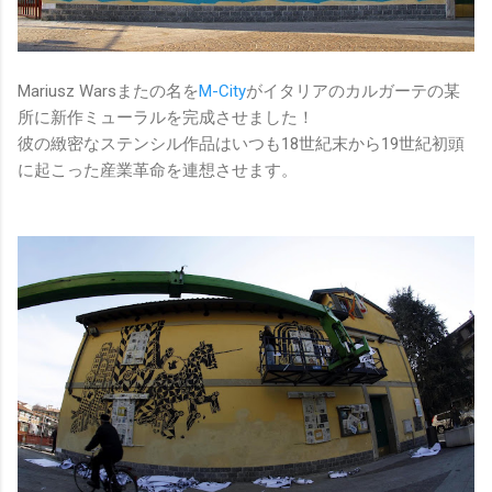
Mariusz Warsまたの名を
M-City
がイタリアのカルガーテの某
所に新作ミューラルを完成させました！
彼の緻密なステンシル作品はいつも18世紀末から19世紀初頭
に起こった産業革命を連想させます。