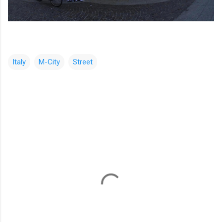
Italy
M-City
Street
コ
メ
ン
ト