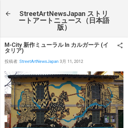
スキップしてメイン コンテンツに移動
StreetArtNewsJapan ストリ
ートアートニュース（日本語
版）
M-City 新作ミューラル In カルガーテ (イ
タリア)
投稿者:
StreetArtNewsJapan
3月 11, 2012