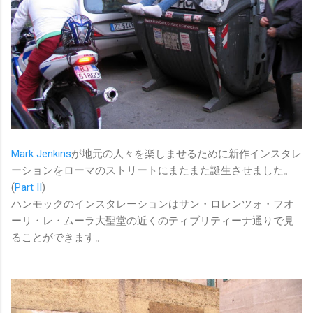
Mark Jenkins
が地元の人々を楽しませるために新作インスタレ
ーションをローマのストリートにまたまた誕生させました。
(
Part II
)
ハンモックのインスタレーションはサン・ロレンツォ・フオ
ーリ・レ・ムーラ大聖堂の近くのティブリティーナ通りで見
ることができます。