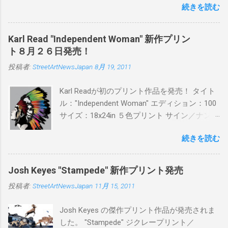
続きを読む
品に落とし込むスタイルは今作でも健在。(
PITSの過去記事はこちらから ) 発売日：6月30
日(木)19時 タイトル：SWEET KISS カラー：
Karl Read "Independent Woman" 新作プリン
BLUE/MINT GREEN/PINK/YELLOW エディショ
ト８月２６日発売！
ン：各色５ サイズ：800mm × 550mm 価格：
投稿者:
StreetArtNewsJapan
8月 19, 2011
¥16,000(¥17,280) 購入は、 こちら から
Karl Readが初のプリント作品を発売！ タイト
ル："Independent Woman" エディション：100
サイズ：18x24in ５色プリント サイン／ナンバ
ー：あり 価格：プリントバージョン$85／ハン
続きを読む
ドフィニッシュバージョン（エディション：
25）$125 購入は８月２６日に こちら から
Josh Keyes "Stampede" 新作プリント発売
投稿者:
StreetArtNewsJapan
11月 15, 2011
Josh Keyes の傑作プリント作品が発売されま
した。 "Stampede" ジクレープリント／