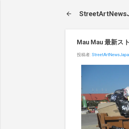
StreetArt
Mau Mau 最新
投稿者:
StreetArtNewsJap