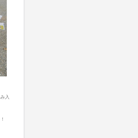
踏み入
い！