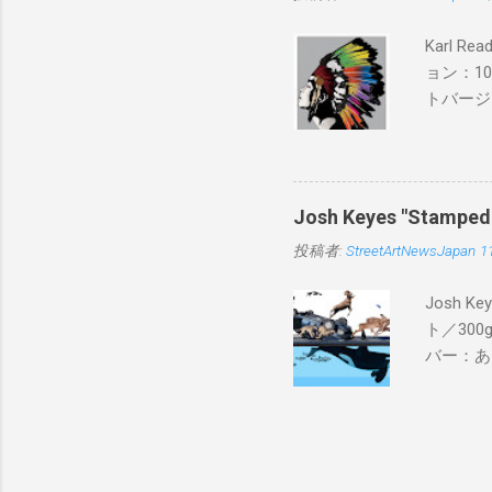
Karl 
ョン：1
トバージ
入は８月
Josh Keyes "Sta
投稿者:
StreetArtNewsJapan
1
Josh 
ト／300g
バー：あり