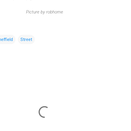
Picture by robhome
effield
Street