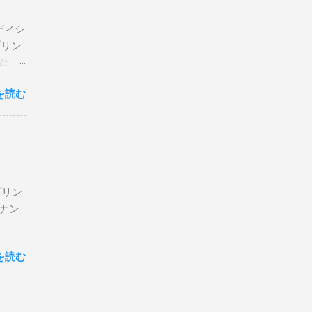
エディシ
プリン
5 購
を読む
プリン
ン＆ナン
を読む