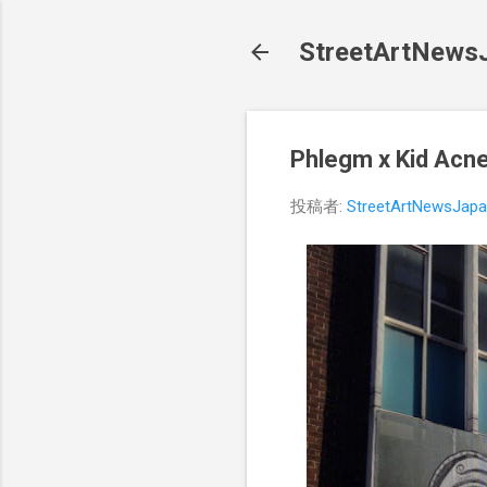
StreetArt
Phlegm x Ki
投稿者:
StreetArtNewsJap