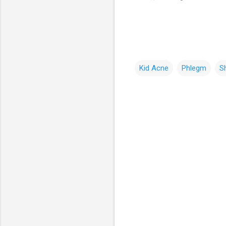
Kid Acne
Phlegm
Sh
コ
メ
ン
ト