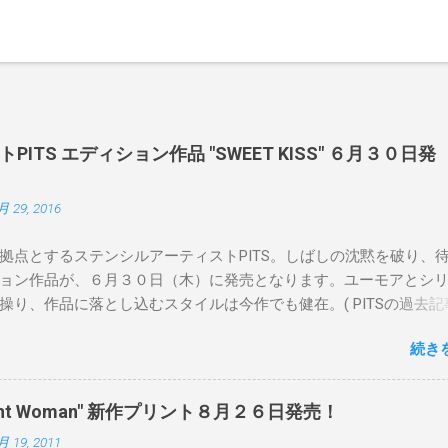
ITS エディション作品 "SWEET KISS" ６月３０日発
月 29, 2016
拠点とするステンシルアーティストPITS。しばしの沈黙を破り、
ョン作品が、６月３０日（木）に発売となります。ユーモアとシ
操り、作品に落とし込むスタイルは今作でも健在。( PITSの過去記
 ) 発売日：6月30日(木)19時 タイトル：SWEET KISS カラー：
続き
MINT GREEN/PINK/YELLOW エディション：各色５ サイズ：800mm 
価格：¥16,000(¥17,280) 購入は、 こちら から
pendent Woman" 新作プリント８月２６日発売！
月 19, 2011