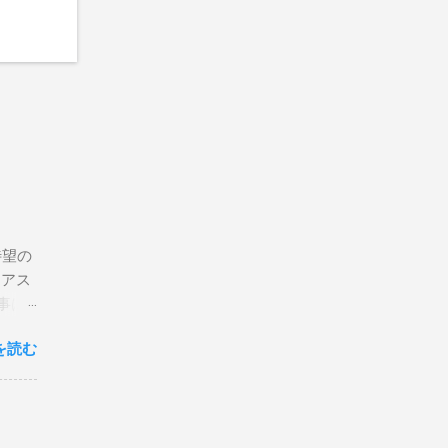
待望の
リアス
事は
を読む
×