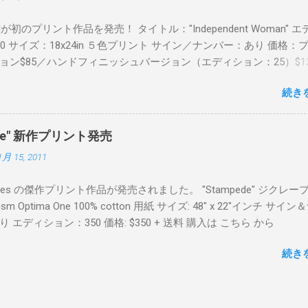
Readが初のプリント作品を発売！ タイトル："Independent Woman" 
00 サイズ：18x24in ５色プリント サイン／ナンバー：あり 価格：
ョン$85／ハンドフィニッシュバージョン（エディション：25）$12
２６日に こちら から
続き
mpede" 新作プリント発売
1月 15, 2011
Keyes の傑作プリント作品が発売されました。 "Stampede" ジクレー
sm Optima One 100% cotton 用紙 サイズ: 48" x 22"インチ サイ
 エディション：350 価格: $350 + 送料 購入は こちら から
続き