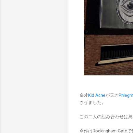
奇才
Kid Acne
が天才
Phleg
させました。
この二人の組み合わせは鳥
今作はRockingham Ga