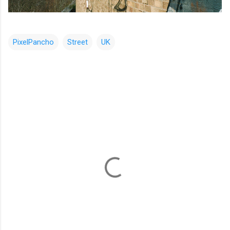
PixelPancho
Street
UK
コ
メ
ン
ト