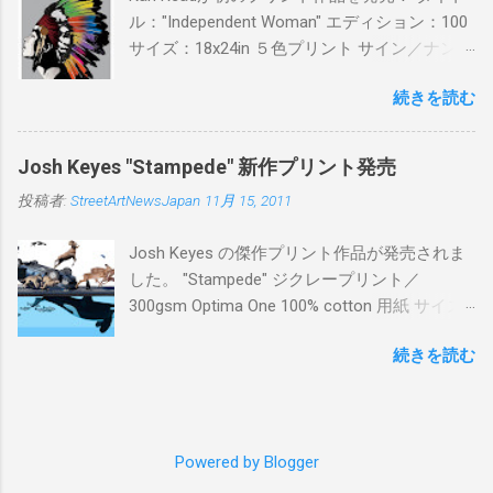
ル："Independent Woman" エディション：100
サイズ：18x24in ５色プリント サイン／ナンバ
ー：あり 価格：プリントバージョン$85／ハン
続きを読む
ドフィニッシュバージョン（エディション：
25）$125 購入は８月２６日に こちら から
Josh Keyes "Stampede" 新作プリント発売
投稿者:
StreetArtNewsJapan
11月 15, 2011
Josh Keyes の傑作プリント作品が発売されま
した。 "Stampede" ジクレープリント／
300gsm Optima One 100% cotton 用紙 サイズ:
48" x 22"インチ サイン＆ナンバー：あり エデ
続きを読む
ィション：350 価格: $350 + 送料 購入は こち
ら から
Powered by Blogger