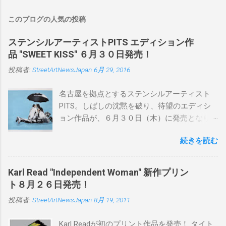
このブログの人気の投稿
ステンシルアーティストPITS エディション作
品 "SWEET KISS" ６月３０日発売！
投稿者:
StreetArtNewsJapan
6月 29, 2016
名古屋を拠点とするステンシルアーティスト
PITS。しばしの沈黙を破り、待望のエディシ
ョン作品が、６月３０日（木）に発売となり
ます。ユーモアとシリアスを巧みに操り、作
続きを読む
品に落とし込むスタイルは今作でも健在。(
PITSの過去記事はこちらから ) 発売日：6月30
日(木)19時 タイトル：SWEET KISS カラー：
Karl Read "Independent Woman" 新作プリン
BLUE/MINT GREEN/PINK/YELLOW エディショ
ト８月２６日発売！
ン：各色５ サイズ：800mm × 550mm 価格：
投稿者:
StreetArtNewsJapan
8月 19, 2011
¥16,000(¥17,280) 購入は、 こちら から
Karl Readが初のプリント作品を発売！ タイト