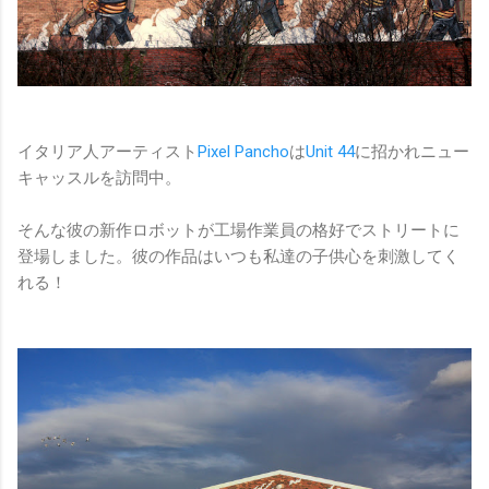
イタリア人アーティスト
Pixel Pancho
は
Unit 44
に招かれニュー
キャッスルを訪問中。
そんな彼の新作ロボットが工場作業員の格好でストリートに
登場しました。彼の作品はいつも私達の子供心を刺激してく
れる！