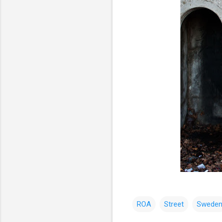
ROA
Street
Swede