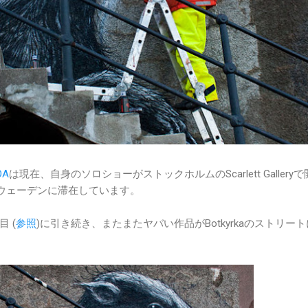
OA
は現在、自身のソロショーがストックホルムのScarlett Gallery
スウェーデンに滞在しています。
 (
参照
)に引き続き、またまたヤバい作品がBotkyrkaのストリー