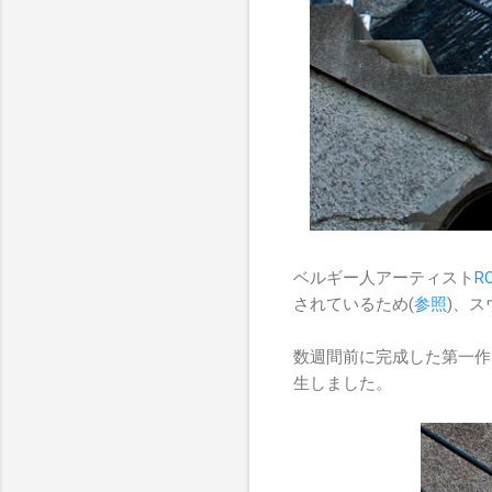
ベルギー人アーティスト
R
されているため(
参照
)、
数週間前に完成した第一作目
生しました。