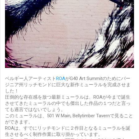
ベルギー人アーティスト
ROA
がG40 Art Summitのためにバー
ジニア州リッチモンドに巨大な新作ミューラルを完成させま
した！
圧倒的な存在感を放つ最新ミューラルは、ROAが今まで誕生
させてきたミューラルの中でも傑出した作品の１つだと言っ
ても過言ではないでしょう。
このミューラルは、501 W Main, Bellytimber Tavernで見ること
ができます。
ROAは、すでにリッチモンドに２作目となるミューラルを誕
生させるべく制作作業に取り掛かっています。