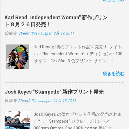
品に落とし込むスタイルは今作でも健在。(
PITSの過去記事はこちらから ) 発売日：6月30
日(木)19時 タイトル：SWEET KISS カラー：
Karl Read "Independent Woman" 新作プリン
BLUE/MINT GREEN/PINK/YELLOW エディショ
ト８月２６日発売！
ン：各色５ サイズ：800mm × 550mm 価格：
投稿者:
StreetArtNewsJapan
8月 19, 2011
¥16,000(¥17,280) 購入は、 こちら から
Karl Readが初のプリント作品を発売！ タイト
ル："Independent Woman" エディション：100
サイズ：18x24in ５色プリント サイン／ナンバ
ー：あり 価格：プリントバージョン$85／ハン
続きを読む
ドフィニッシュバージョン（エディション：
25）$125 購入は８月２６日に こちら から
Josh Keyes "Stampede" 新作プリント発売
投稿者:
StreetArtNewsJapan
11月 15, 2011
Josh Keyes の傑作プリント作品が発売されま
した。 "Stampede" ジクレープリント／
300gsm Optima One 100% cotton 用紙 サイズ: