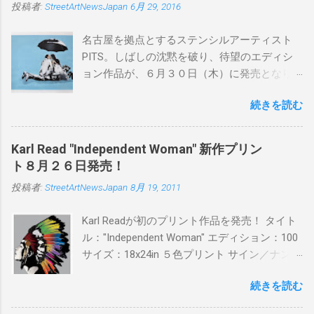
投稿者:
StreetArtNewsJapan
6月 29, 2016
名古屋を拠点とするステンシルアーティスト
PITS。しばしの沈黙を破り、待望のエディシ
ョン作品が、６月３０日（木）に発売となり
ます。ユーモアとシリアスを巧みに操り、作
続きを読む
品に落とし込むスタイルは今作でも健在。(
PITSの過去記事はこちらから ) 発売日：6月30
日(木)19時 タイトル：SWEET KISS カラー：
Karl Read "Independent Woman" 新作プリン
BLUE/MINT GREEN/PINK/YELLOW エディショ
ト８月２６日発売！
ン：各色５ サイズ：800mm × 550mm 価格：
投稿者:
StreetArtNewsJapan
8月 19, 2011
¥16,000(¥17,280) 購入は、 こちら から
Karl Readが初のプリント作品を発売！ タイト
ル："Independent Woman" エディション：100
サイズ：18x24in ５色プリント サイン／ナンバ
ー：あり 価格：プリントバージョン$85／ハン
続きを読む
ドフィニッシュバージョン（エディション：
25）$125 購入は８月２６日に こちら から