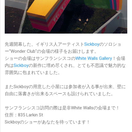
先週開幕した、イギリス人アーティスト
Sickboy
のソロショ
ー"Wonder Club"の会場の様子をお届けします。
ショーの会場はサンフランシスコの
White Walls Gallery
！会場
内は
Sickboy
の新作に埋め尽くされ、とても不思議で魅力的な
雰囲気に包まれていました。
またSickboyの用意した小屋には参加者が入る事が出来、壁に
自由に落書きが出来るスペースも設けられていました。
サンフランシスコ訪問の際は是非White Wallsの会場まで！
住所：835 Larkin St
Sickboyのショーがあなたを待っています！