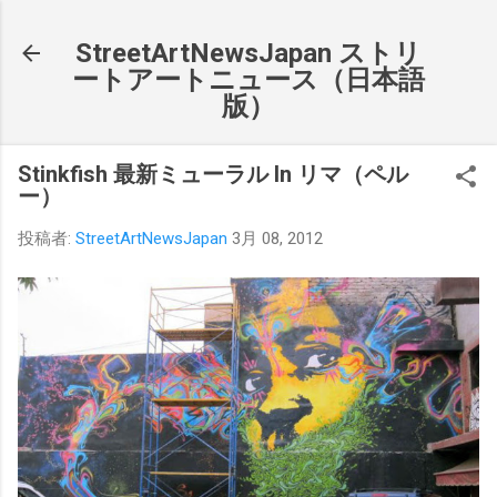
スキップしてメイン コンテンツに移動
StreetArtNewsJapan ストリ
ートアートニュース（日本語
版）
Stinkfish 最新ミューラル In リマ（ペル
ー）
投稿者:
StreetArtNewsJapan
3月 08, 2012