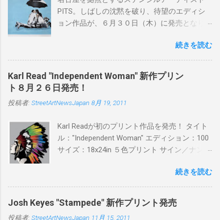
PITS。しばしの沈黙を破り、待望のエディシ
ョン作品が、６月３０日（木）に発売となり
ます。ユーモアとシリアスを巧みに操り、作
続きを読む
品に落とし込むスタイルは今作でも健在。(
PITSの過去記事はこちらから ) 発売日：6月30
日(木)19時 タイトル：SWEET KISS カラー：
Karl Read "Independent Woman" 新作プリン
BLUE/MINT GREEN/PINK/YELLOW エディショ
ト８月２６日発売！
ン：各色５ サイズ：800mm × 550mm 価格：
投稿者:
StreetArtNewsJapan
8月 19, 2011
¥16,000(¥17,280) 購入は、 こちら から
Karl Readが初のプリント作品を発売！ タイト
ル："Independent Woman" エディション：100
サイズ：18x24in ５色プリント サイン／ナンバ
ー：あり 価格：プリントバージョン$85／ハン
続きを読む
ドフィニッシュバージョン（エディション：
25）$125 購入は８月２６日に こちら から
Josh Keyes "Stampede" 新作プリント発売
投稿者:
StreetArtNewsJapan
11月 15, 2011