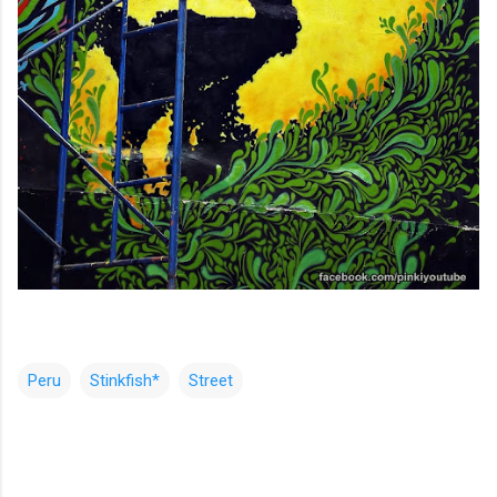
Peru
Stinkfish*
Street
コ
メ