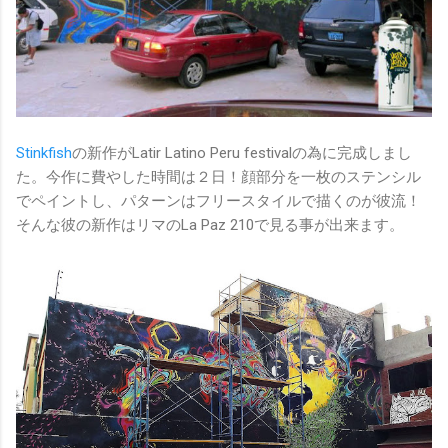
Stinkfish
の新作がLatir Latino Peru festivalの為に完成しまし
た。今作に費やした時間は２日！顔部分を一枚のステンシル
でペイントし、パターンはフリースタイルで描くのが彼流！
そんな彼の新作はリマのLa Paz 210で見る事が出来ます。