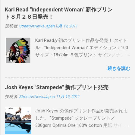
日(木)19時 タイトル：SWEET KISS カラー：
Karl Read "Independent Woman" 新作プリン
BLUE/MINT GREEN/PINK/YELLOW エディショ
ト８月２６日発売！
ン：各色５ サイズ：800mm × 550mm 価格：
投稿者:
StreetArtNewsJapan
8月 19, 2011
¥16,000(¥17,280) 購入は、 こちら から
Karl Readが初のプリント作品を発売！ タイト
ル："Independent Woman" エディション：100
サイズ：18x24in ５色プリント サイン／ナンバ
ー：あり 価格：プリントバージョン$85／ハン
続きを読む
ドフィニッシュバージョン（エディション：
25）$125 購入は８月２６日に こちら から
Josh Keyes "Stampede" 新作プリント発売
投稿者:
StreetArtNewsJapan
11月 15, 2011
Josh Keyes の傑作プリント作品が発売されま
した。 "Stampede" ジクレープリント／
300gsm Optima One 100% cotton 用紙 サイズ:
48" x 22"インチ サイン＆ナンバー：あり エデ