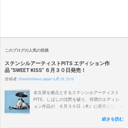
このブログの人気の投稿
ステンシルアーティストPITS エディション作
品 "SWEET KISS" ６月３０日発売！
投稿者:
StreetArtNewsJapan
6月 29, 2016
名古屋を拠点とするステンシルアーティスト
PITS。しばしの沈黙を破り、待望のエディシ
ョン作品が、６月３０日（木）に発売となり
ます。ユーモアとシリアスを巧みに操り、作
続きを読む
品に落とし込むスタイルは今作でも健在。(
PITSの過去記事はこちらから ) 発売日：6月30