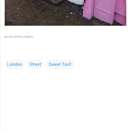
pics by pickles_malukru
London
Street
Sweet Toof
コ
メ
ン
ト