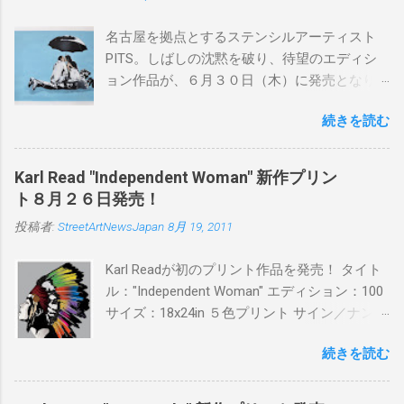
名古屋を拠点とするステンシルアーティスト
PITS。しばしの沈黙を破り、待望のエディシ
ョン作品が、６月３０日（木）に発売となり
ます。ユーモアとシリアスを巧みに操り、作
続きを読む
品に落とし込むスタイルは今作でも健在。(
PITSの過去記事はこちらから ) 発売日：6月30
日(木)19時 タイトル：SWEET KISS カラー：
Karl Read "Independent Woman" 新作プリン
BLUE/MINT GREEN/PINK/YELLOW エディショ
ト８月２６日発売！
ン：各色５ サイズ：800mm × 550mm 価格：
投稿者:
StreetArtNewsJapan
8月 19, 2011
¥16,000(¥17,280) 購入は、 こちら から
Karl Readが初のプリント作品を発売！ タイト
ル："Independent Woman" エディション：100
サイズ：18x24in ５色プリント サイン／ナンバ
ー：あり 価格：プリントバージョン$85／ハン
続きを読む
ドフィニッシュバージョン（エディション：
25）$125 購入は８月２６日に こちら から