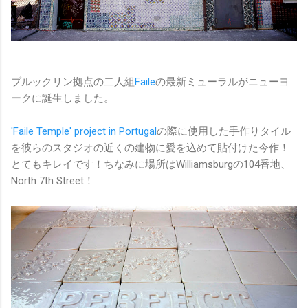
ブルックリン拠点の二人組
Faile
の最新ミューラルがニューヨ
ークに誕生しました。
'Faile Temple' project in Portugal
の際に使用した手作りタイル
を彼らのスタジオの近くの建物に愛を込めて貼付けた今作！
とてもキレイです！ちなみに場所はWilliamsburgの104番地、
North 7th Street！