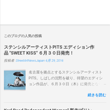
このブログの人気の投稿
ステンシルアーティストPITS エディション作
品 "SWEET KISS" ６月３０日発売！
投稿者:
StreetArtNewsJapan
6月 29, 2016
名古屋を拠点とするステンシルアーティスト
PITS。しばしの沈黙を破り、待望のエディシ
ョン作品が、６月３０日（木）に発売となり
ます。ユーモアとシリアスを巧みに操り、作
続きを読む
品に落とし込むスタイルは今作でも健在。(
PITSの過去記事はこちらから ) 発売日：6月30
日(木)19時 タイトル：SWEET KISS カラー：