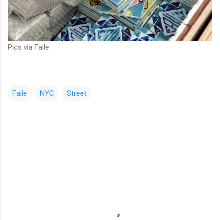
Pics via Faile
Faile
NYC
Street
コ
メ
ン
ト