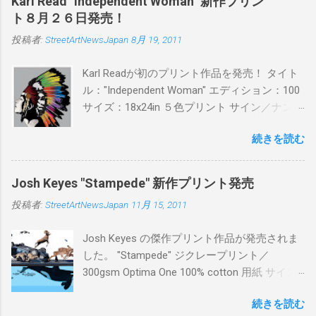
Karl Read "Independent Woman" 新作プリン
BLUE/MINT GREEN/PINK/YELLOW エディショ
ト８月２６日発売！
ン：各色５ サイズ：800mm × 550mm 価格：
投稿者:
StreetArtNewsJapan
8月 19, 2011
¥16,000(¥17,280) 購入は、 こちら から
Karl Readが初のプリント作品を発売！ タイト
ル："Independent Woman" エディション：100
サイズ：18x24in ５色プリント サイン／ナンバ
ー：あり 価格：プリントバージョン$85／ハン
続きを読む
ドフィニッシュバージョン（エディション：
25）$125 購入は８月２６日に こちら から
Josh Keyes "Stampede" 新作プリント発売
投稿者:
StreetArtNewsJapan
11月 15, 2011
Josh Keyes の傑作プリント作品が発売されま
した。 "Stampede" ジクレープリント／
300gsm Optima One 100% cotton 用紙 サイズ:
48" x 22"インチ サイン＆ナンバー：あり エデ
続きを読む
ィション：350 価格: $350 + 送料 購入は こち