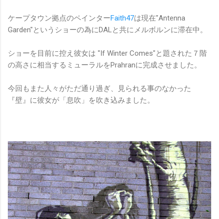
ケープタウン拠点のペインター
Faith47
は現在"Antenna
Garden"というショーの為にDALと共にメルボルンに滞在中。
ショーを目前に控え彼女は "If Winter Comes"と題された７階
の高さに相当するミューラルをPrahranに完成させました。
今回もまた人々がただ通り過ぎ、見られる事のなかった
『壁』に彼女が「息吹」を吹き込みました。