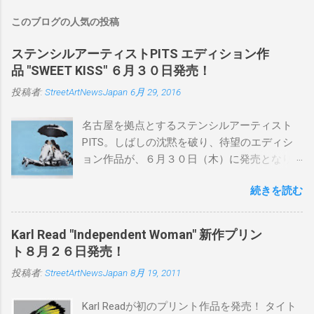
このブログの人気の投稿
ステンシルアーティストPITS エディション作
品 "SWEET KISS" ６月３０日発売！
投稿者:
StreetArtNewsJapan
6月 29, 2016
名古屋を拠点とするステンシルアーティスト
PITS。しばしの沈黙を破り、待望のエディシ
ョン作品が、６月３０日（木）に発売となり
ます。ユーモアとシリアスを巧みに操り、作
続きを読む
品に落とし込むスタイルは今作でも健在。(
PITSの過去記事はこちらから ) 発売日：6月30
日(木)19時 タイトル：SWEET KISS カラー：
Karl Read "Independent Woman" 新作プリン
BLUE/MINT GREEN/PINK/YELLOW エディショ
ト８月２６日発売！
ン：各色５ サイズ：800mm × 550mm 価格：
投稿者:
StreetArtNewsJapan
8月 19, 2011
¥16,000(¥17,280) 購入は、 こちら から
Karl Readが初のプリント作品を発売！ タイト