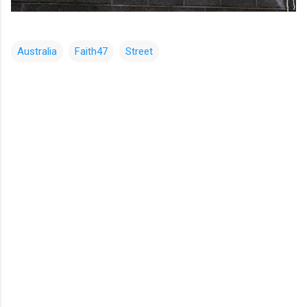
Australia
Faith47
Street
コ
メ
ン
ト