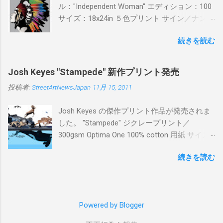
ル："Independent Woman" エディション：100
サイズ：18x24in ５色プリント サイン／ナンバ
ー：あり 価格：プリントバージョン$85／ハン
続きを読む
ドフィニッシュバージョン（エディション：
25）$125 購入は８月２６日に こちら から
Josh Keyes "Stampede" 新作プリント発売
投稿者:
StreetArtNewsJapan
11月 15, 2011
Josh Keyes の傑作プリント作品が発売されま
した。 "Stampede" ジクレープリント／
300gsm Optima One 100% cotton 用紙 サイズ:
48" x 22"インチ サイン＆ナンバー：あり エデ
続きを読む
ィション：350 価格: $350 + 送料 購入は こち
ら から
Powered by Blogger