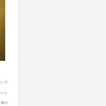
ないで
アート
出身の