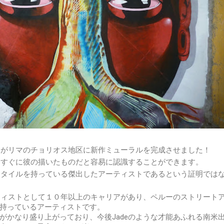
e
がリマのチョリオス地区に新作ミューラルを完成させました！
てもすぐに彼の描いたものだと容易に認識することができます。
のスタイルを持っている傑出したアーティストであるという証明では
ーティストとして１０年以上のキャリアがあり、ペルーのストリート
持っているアーティストです。
がかなり盛り上がっており、今後Jadeのような才能あふれる南米