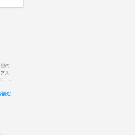
待望の
リアス
事は
を読む
×