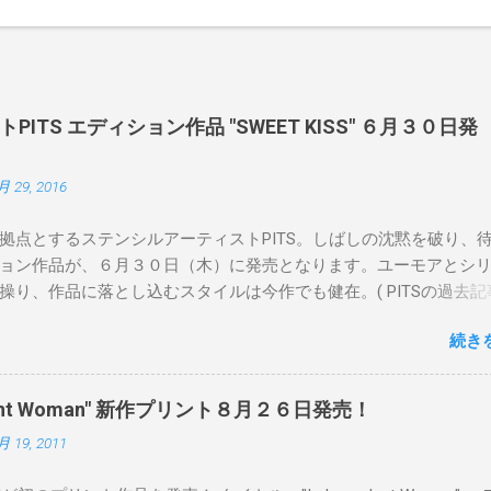
ITS エディション作品 "SWEET KISS" ６月３０日発
月 29, 2016
拠点とするステンシルアーティストPITS。しばしの沈黙を破り、
ョン作品が、６月３０日（木）に発売となります。ユーモアとシ
操り、作品に落とし込むスタイルは今作でも健在。( PITSの過去記
 ) 発売日：6月30日(木)19時 タイトル：SWEET KISS カラー：
続き
MINT GREEN/PINK/YELLOW エディション：各色５ サイズ：800mm 
価格：¥16,000(¥17,280) 購入は、 こちら から
pendent Woman" 新作プリント８月２６日発売！
月 19, 2011