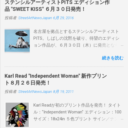
ステンシルアーティストPITS エディション作
品 "SWEET KISS" ６月３０日発売！
投稿者:
StreetArtNewsJapan
6月 29, 2016
名古屋を拠点とするステンシルアーティスト
PITS。しばしの沈黙を破り、待望のエディシ
ョン作品が、６月３０日（木）に発売となり
ます。ユーモアとシリアスを巧みに操り、作
続きを読む
品に落とし込むスタイルは今作でも健在。(
PITSの過去記事はこちらから ) 発売日：6月30
日(木)19時 タイトル：SWEET KISS カラー：
Karl Read "Independent Woman" 新作プリン
BLUE/MINT GREEN/PINK/YELLOW エディショ
ト８月２６日発売！
ン：各色５ サイズ：800mm × 550mm 価格：
投稿者:
StreetArtNewsJapan
8月 19, 2011
¥16,000(¥17,280) 購入は、 こちら から
Karl Readが初のプリント作品を発売！ タイト
ル："Independent Woman" エディション：100
サイズ：18x24in ５色プリント サイン／ナンバ
ー：あり 価格：プリントバージョン$85／ハン