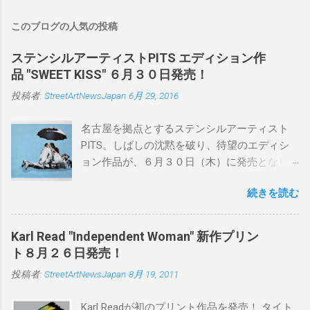
このブログの人気の投稿
ステンシルアーティストPITS エディション作
品 "SWEET KISS" ６月３０日発売！
投稿者:
StreetArtNewsJapan
6月 29, 2016
名古屋を拠点とするステンシルアーティスト
PITS。しばしの沈黙を破り、待望のエディシ
ョン作品が、６月３０日（木）に発売となり
ます。ユーモアとシリアスを巧みに操り、作
続きを読む
品に落とし込むスタイルは今作でも健在。(
PITSの過去記事はこちらから ) 発売日：6月30
日(木)19時 タイトル：SWEET KISS カラー：
Karl Read "Independent Woman" 新作プリン
BLUE/MINT GREEN/PINK/YELLOW エディショ
ト８月２６日発売！
ン：各色５ サイズ：800mm × 550mm 価格：
投稿者:
StreetArtNewsJapan
8月 19, 2011
¥16,000(¥17,280) 購入は、 こちら から
Karl Readが初のプリント作品を発売！ タイト