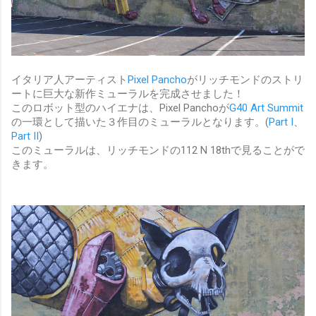
イタリア人アーティスト
Pixel Pancho
がリッチモンドのストリ
ートに巨大な新作ミューラルを完成させました！
このロボット型のハイエナは、Pixel Panchoが
G40 Art Summit
の一環として描いた３作目のミューラルとなります。(
Part I
、
Part II
)
このミューラルは、リッチモンドの112 N 18thで見ることがで
きます。