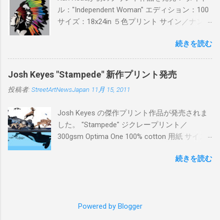
ル："Independent Woman" エディション：100
サイズ：18x24in ５色プリント サイン／ナンバ
ー：あり 価格：プリントバージョン$85／ハン
続きを読む
ドフィニッシュバージョン（エディション：
25）$125 購入は８月２６日に こちら から
Josh Keyes "Stampede" 新作プリント発売
投稿者:
StreetArtNewsJapan
11月 15, 2011
Josh Keyes の傑作プリント作品が発売されま
した。 "Stampede" ジクレープリント／
300gsm Optima One 100% cotton 用紙 サイズ:
48" x 22"インチ サイン＆ナンバー：あり エデ
続きを読む
ィション：350 価格: $350 + 送料 購入は こち
ら から
Powered by Blogger