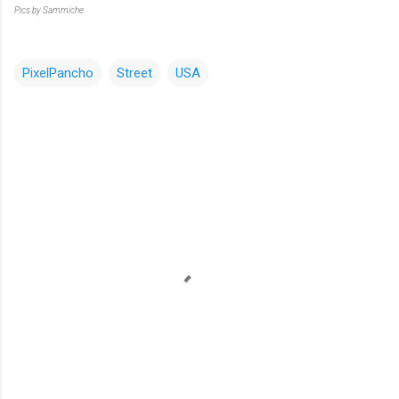
Pics by Sammiche
PixelPancho
Street
USA
コ
メ
ン
ト