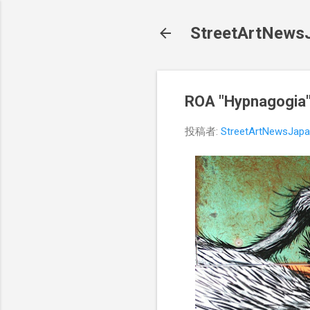
StreetArt
ROA "Hypnag
投稿者:
StreetArtNewsJap