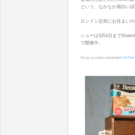
という、なかなか面白い試
ロンドン近郊にお住まいの
ショーは5月6日までStolenSpac
で開催中。
Pics by our London correspondent
TenThree