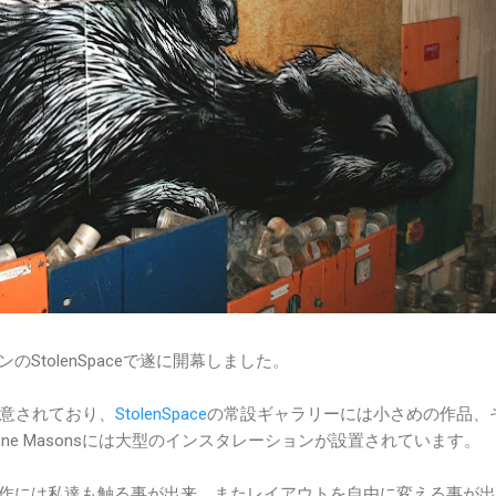
StolenSpaceで遂に開幕しました。
意されており、
StolenSpace
の常設ギャラリーには小さめの作品、
The Stone Masonsには大型のインスタレーションが設置されています。
新作には私達も触る事が出来、またレイアウトを自由に変える事が