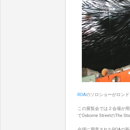
ROA
のソロショーがロンドンの
この展覧会では２会場が用
てOsborne Streetの
会場に用意されたROAの