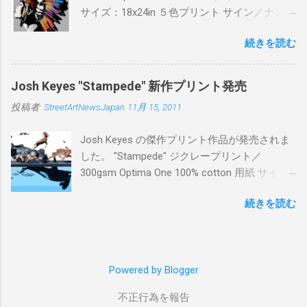
サイズ：18x24in ５色プリント サイン／ナンバ
ー：あり 価格：プリントバージョン$85／ハン
続きを読む
ドフィニッシュバージョン（エディション：
25）$125 購入は８月２６日に こちら から
Josh Keyes "Stampede" 新作プリント発売
投稿者:
StreetArtNewsJapan
11月 15, 2011
Josh Keyes の傑作プリント作品が発売されま
した。 "Stampede" ジクレープリント／
300gsm Optima One 100% cotton 用紙 サイズ:
48" x 22"インチ サイン＆ナンバー：あり エデ
続きを読む
ィション：350 価格: $350 + 送料 購入は こち
ら から
Powered by Blogger
不正行為を報告