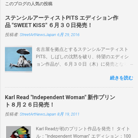
このブログの人気の投稿
ステンシルアーティストPITS エディション作
品 "SWEET KISS" ６月３０日発売！
投稿者:
StreetArtNewsJapan
6月 29, 2016
名古屋を拠点とするステンシルアーティスト
PITS。しばしの沈黙を破り、待望のエディシ
ョン作品が、６月３０日（木）に発売となり
ます。ユーモアとシリアスを巧みに操り、作
続きを読む
品に落とし込むスタイルは今作でも健在。(
PITSの過去記事はこちらから ) 発売日：6月30
日(木)19時 タイトル：SWEET KISS カラー：
Karl Read "Independent Woman" 新作プリン
BLUE/MINT GREEN/PINK/YELLOW エディショ
ト８月２６日発売！
ン：各色５ サイズ：800mm × 550mm 価格：
投稿者:
StreetArtNewsJapan
8月 19, 2011
¥16,000(¥17,280) 購入は、 こちら から
Karl Readが初のプリント作品を発売！ タイト
ル："Independent Woman" エディション：100