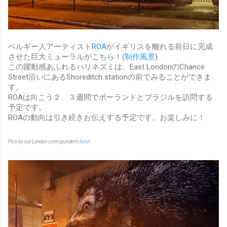
ベルギー人アーティスト
ROA
がイギリスを離れる前日に完成
させた巨大ミューラルがこちら！(
制作風景
)
この躍動感あふれるハリネズミは、East LondonのChance
Street沿いにあるShoreditch stationの前でみることができま
す。
ROAは向こう２、３週間でポーランドとブラジルを訪問する
予定です。
ROAの動向は引き続きお伝えする予定です。お楽しみに！
Pics by our London correspondent
Amiri