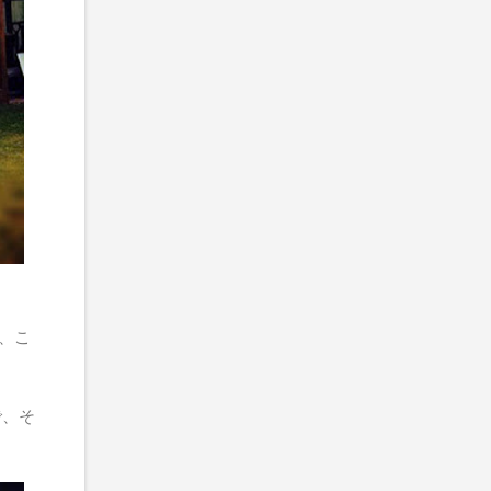
り、こ
で、そ