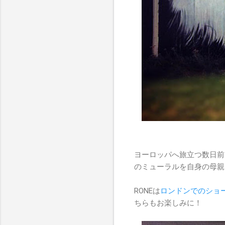
ヨーロッパへ旅立つ数日前
のミューラルを自身の母親
RONEは
ロンドンでのショ
ちらもお楽しみに！