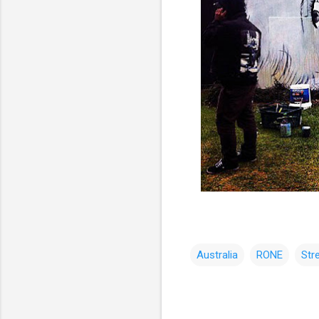
Australia
RONE
Str
コ
メ