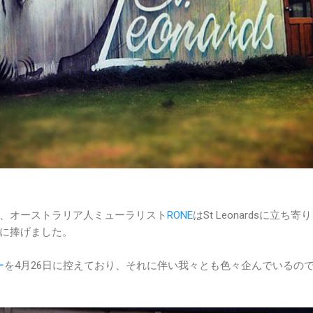
、オーストラリア人ミューラリスト
RONE
はSt Leonardsに立ち寄
に捧げました。
ー
を4月26日に控えており、それに伴い我々とも色々企んでいるの