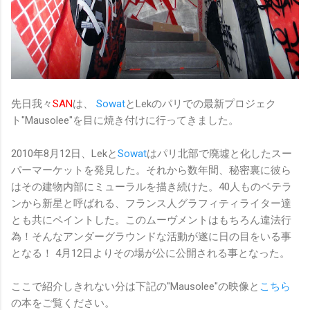
先日我々
SAN
は、
Sowat
とLekのパリでの最新プロジェク
ト"Mausolee"を目に焼き付けに行ってきました。
2010年8月12日、Lekと
Sowat
はパリ北部で廃墟と化したスー
パーマーケットを発見した。それから数年間、秘密裏に彼ら
はその建物内部にミューラルを描き続けた。40人ものベテラ
ンから新星と呼ばれる、フランス人グラフィティライター達
とも共にペイントした。このムーヴメントはもちろん違法行
為！そんなアンダーグラウンドな活動が遂に日の目をいる事
となる！ 4月12日よりその場が公に公開される事となった。
ここで紹介しきれない分は下記の"Mausolee"の映像と
こちら
の本をご覧ください。