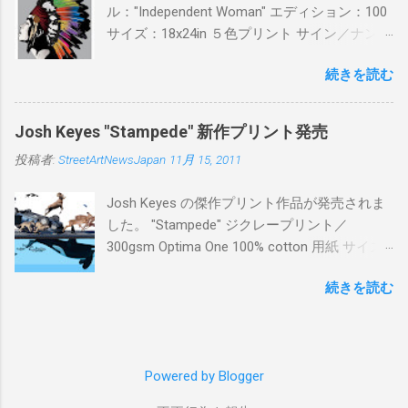
ル："Independent Woman" エディション：100
サイズ：18x24in ５色プリント サイン／ナンバ
ー：あり 価格：プリントバージョン$85／ハン
続きを読む
ドフィニッシュバージョン（エディション：
25）$125 購入は８月２６日に こちら から
Josh Keyes "Stampede" 新作プリント発売
投稿者:
StreetArtNewsJapan
11月 15, 2011
Josh Keyes の傑作プリント作品が発売されま
した。 "Stampede" ジクレープリント／
300gsm Optima One 100% cotton 用紙 サイズ:
48" x 22"インチ サイン＆ナンバー：あり エデ
続きを読む
ィション：350 価格: $350 + 送料 購入は こち
ら から
Powered by Blogger