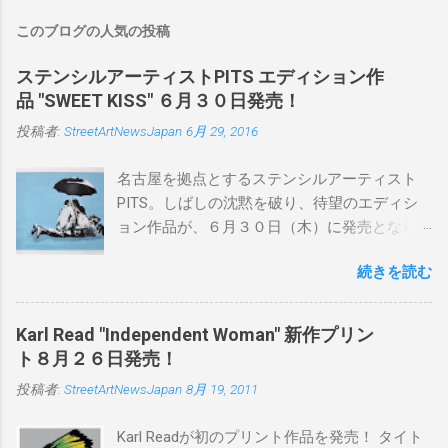
このブログの人気の投稿
ステンシルアーティストPITS エディション作
品 "SWEET KISS" ６月３０日発売！
投稿者:
StreetArtNewsJapan
6月 29, 2016
名古屋を拠点とするステンシルアーティスト
PITS。しばしの沈黙を破り、待望のエディシ
ョン作品が、６月３０日（木）に発売となり
ます。ユーモアとシリアスを巧みに操り、作
続きを読む
品に落とし込むスタイルは今作でも健在。(
PITSの過去記事はこちらから ) 発売日：6月30
日(木)19時 タイトル：SWEET KISS カラー：
Karl Read "Independent Woman" 新作プリン
BLUE/MINT GREEN/PINK/YELLOW エディショ
ト８月２６日発売！
ン：各色５ サイズ：800mm × 550mm 価格：
投稿者:
StreetArtNewsJapan
8月 19, 2011
¥16,000(¥17,280) 購入は、 こちら から
Karl Readが初のプリント作品を発売！ タイト