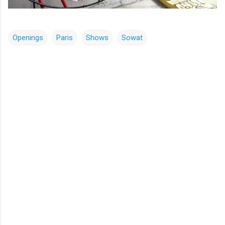
Openings
Paris
Shows
Sowat
コ
メ
ン
ト