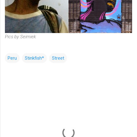
Pics by Seimiek
Peru
Stinkfish*
Street
コ
メ
ン
ト