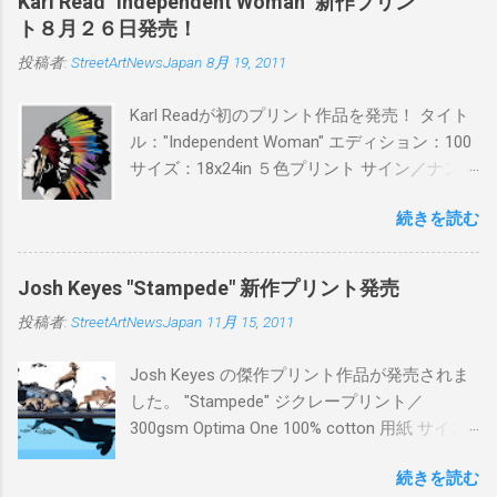
Karl Read "Independent Woman" 新作プリン
BLUE/MINT GREEN/PINK/YELLOW エディショ
ト８月２６日発売！
ン：各色５ サイズ：800mm × 550mm 価格：
投稿者:
StreetArtNewsJapan
8月 19, 2011
¥16,000(¥17,280) 購入は、 こちら から
Karl Readが初のプリント作品を発売！ タイト
ル："Independent Woman" エディション：100
サイズ：18x24in ５色プリント サイン／ナンバ
ー：あり 価格：プリントバージョン$85／ハン
続きを読む
ドフィニッシュバージョン（エディション：
25）$125 購入は８月２６日に こちら から
Josh Keyes "Stampede" 新作プリント発売
投稿者:
StreetArtNewsJapan
11月 15, 2011
Josh Keyes の傑作プリント作品が発売されま
した。 "Stampede" ジクレープリント／
300gsm Optima One 100% cotton 用紙 サイズ:
48" x 22"インチ サイン＆ナンバー：あり エデ
続きを読む
ィション：350 価格: $350 + 送料 購入は こち