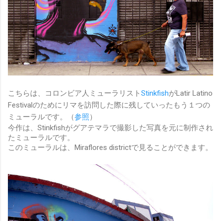
こちらは、コロンビア人ミューラリスト
Stinkfish
がLatir Latino
Festivalのためにリマを訪問した際に残していったもう１つの
ミューラルです。（
参照
）
今作は、Stinkfishがグアテマラで撮影した写真を元に制作され
たミューラルです。
このミューラルは、Miraflores districtで見ることができます。