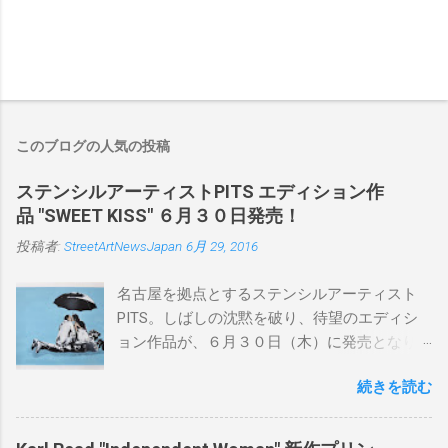
このブログの人気の投稿
ステンシルアーティストPITS エディション作
品 "SWEET KISS" ６月３０日発売！
投稿者:
StreetArtNewsJapan
6月 29, 2016
名古屋を拠点とするステンシルアーティスト
PITS。しばしの沈黙を破り、待望のエディシ
ョン作品が、６月３０日（木）に発売となり
ます。ユーモアとシリアスを巧みに操り、作
続きを読む
品に落とし込むスタイルは今作でも健在。(
PITSの過去記事はこちらから ) 発売日：6月30
日(木)19時 タイトル：SWEET KISS カラー：