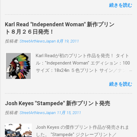
続きを読む
品に落とし込むスタイルは今作でも健在。(
PITSの過去記事はこちらから ) 発売日：6月30
日(木)19時 タイトル：SWEET KISS カラー：
Karl Read "Independent Woman" 新作プリン
BLUE/MINT GREEN/PINK/YELLOW エディショ
ト８月２６日発売！
ン：各色５ サイズ：800mm × 550mm 価格：
投稿者:
StreetArtNewsJapan
8月 19, 2011
¥16,000(¥17,280) 購入は、 こちら から
Karl Readが初のプリント作品を発売！ タイト
ル："Independent Woman" エディション：100
サイズ：18x24in ５色プリント サイン／ナンバ
ー：あり 価格：プリントバージョン$85／ハン
続きを読む
ドフィニッシュバージョン（エディション：
25）$125 購入は８月２６日に こちら から
Josh Keyes "Stampede" 新作プリント発売
投稿者:
StreetArtNewsJapan
11月 15, 2011
Josh Keyes の傑作プリント作品が発売されま
した。 "Stampede" ジクレープリント／