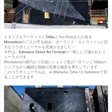
イタリア人アーティスト
Tellas
とTeo Pirisiまたの名を
Moneyless
の二人が手を組み、ポーランド・カトウィツェに巨
大なコラボミューラルを完成させました！
今作は、
Katowice Street Art Festival
の一環として描かれたミ
ューラルです。
Moneylessの精巧かつ力強いシェイプ及びパターンとTellasの
シンプルかつ繊細な描線が見事な融合を果たしています。
このコラボミューラルは、ul. Mariacka Tylna 13, Katowiceで見
ることができます。