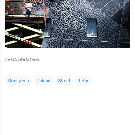
Thanks to Tellas for the pics
Moneyless
Poland
Street
Tellas
コ
メ
ン
ト