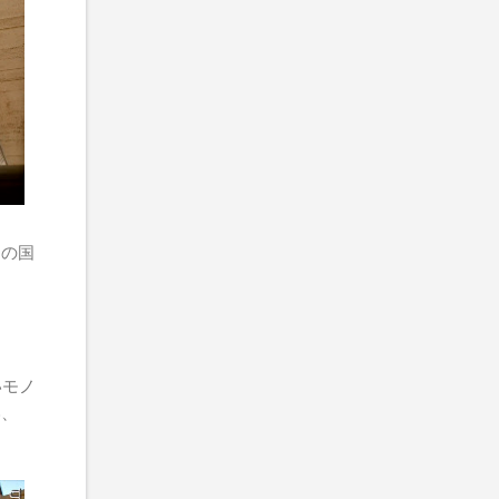
ンの国
いモノ
港、