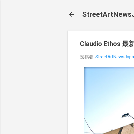
StreetArt
Claudio Etho
投稿者:
StreetArtNewsJap