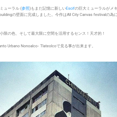
ューラル (
参照
)もまだ記憶に新しい
Escif
の巨大ミューラルがメ
uildingの壁面に完成しました。今作はAll City Canvas festivalの
小限の色、そして最大限に空間を活用するセンス！天才的！
junto Urbano Nonoalco- Tlateolcoで見る事が出来ます。