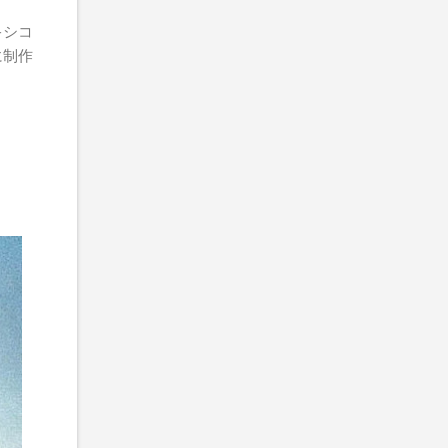
キシコ
為に制作