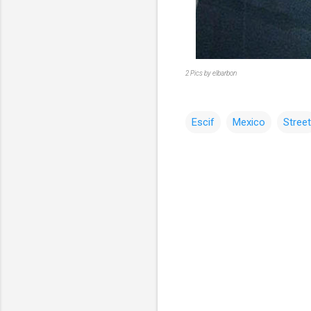
2 Pics by elbarbon
Escif
Mexico
Street
コ
メ
ン
ト