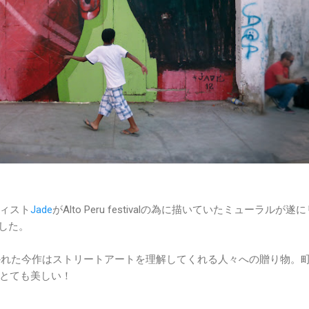
ィスト
Jade
がAlto Peru festivalの為に描いていたミューラルが遂
ました。
描かれた今作はストリートアートを理解してくれる人々への贈り物。
とても美しい！