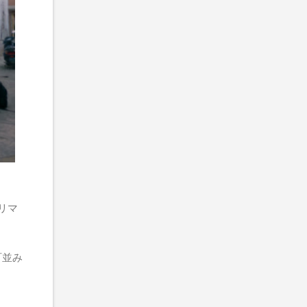
にリマ
町並み