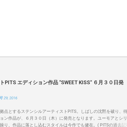
ITS エディション作品 "SWEET KISS" ６月３０日発
月 29, 2016
拠点とするステンシルアーティストPITS。しばしの沈黙を破り、
ョン作品が、６月３０日（木）に発売となります。ユーモアとシ
操り、作品に落とし込むスタイルは今作でも健在。( PITSの過去記