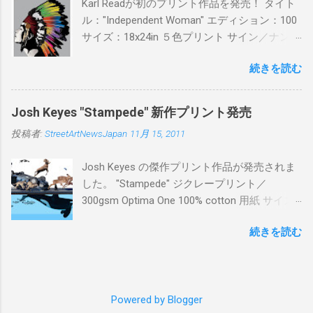
Karl Readが初のプリント作品を発売！ タイト
ル："Independent Woman" エディション：100
サイズ：18x24in ５色プリント サイン／ナンバ
ー：あり 価格：プリントバージョン$85／ハン
続きを読む
ドフィニッシュバージョン（エディション：
25）$125 購入は８月２６日に こちら から
Josh Keyes "Stampede" 新作プリント発売
投稿者:
StreetArtNewsJapan
11月 15, 2011
Josh Keyes の傑作プリント作品が発売されま
した。 "Stampede" ジクレープリント／
300gsm Optima One 100% cotton 用紙 サイズ:
48" x 22"インチ サイン＆ナンバー：あり エデ
続きを読む
ィション：350 価格: $350 + 送料 購入は こち
ら から
Powered by Blogger