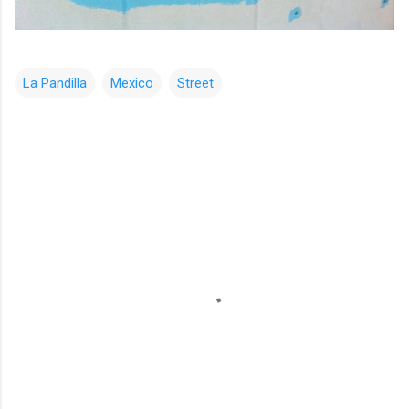
La Pandilla
Mexico
Street
コ
メ
ン
ト