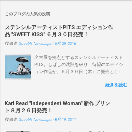
このブログの人気の投稿
ステンシルアーティストPITS エディション作
品 "SWEET KISS" ６月３０日発売！
投稿者:
StreetArtNewsJapan
6月 29, 2016
名古屋を拠点とするステンシルアーティスト
PITS。しばしの沈黙を破り、待望のエディシ
ョン作品が、６月３０日（木）に発売となり
ます。ユーモアとシリアスを巧みに操り、作
続きを読む
品に落とし込むスタイルは今作でも健在。(
PITSの過去記事はこちらから ) 発売日：6月30
日(木)19時 タイトル：SWEET KISS カラー：
Karl Read "Independent Woman" 新作プリン
BLUE/MINT GREEN/PINK/YELLOW エディショ
ト８月２６日発売！
ン：各色５ サイズ：800mm × 550mm 価格：
投稿者:
StreetArtNewsJapan
8月 19, 2011
¥16,000(¥17,280) 購入は、 こちら から